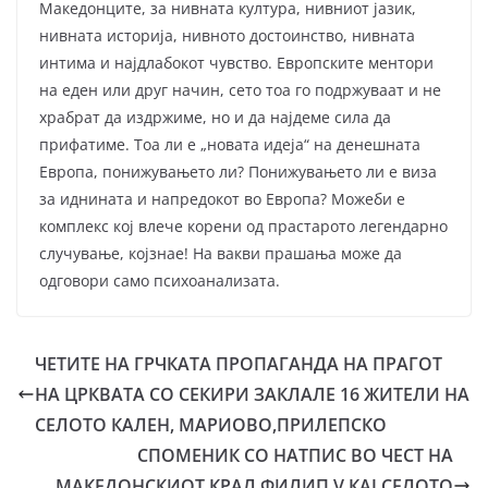
Македонците, за нивната култура, нивниот јазик,
нивната историја, нивното достоинство, нивната
интима и најдлабокот чувство. Европските ментори
на еден или друг начин, сето тоа го подржуваат и не
храбрат да издржиме, но и да најдеме сила да
прифатиме. Тоа ли е „новата идеја“ на денешната
Европа, понижувањето ли? Понижувањето ли е виза
за иднината и напредокот во Европа? Можеби е
комплекс кој влече корени од прастарото легендарно
случување, којзнае! На вакви прашања може да
одговори само психоанализата.
ЧЕТИТЕ НА ГРЧКАТА ПРОПАГАНДА НА ПРАГОТ
НА ЦРКВАТА СО СЕКИРИ ЗАКЛАЛЕ 16 ЖИТЕЛИ НА
СЕЛОТО КАЛЕН, МАРИОВО,ПРИЛЕПСКО
СПОМЕНИК СО НАТПИС ВО ЧЕСТ НА
МАКЕДОНСКИОТ КРАЛ ФИЛИП V КАЈ СЕЛОТО