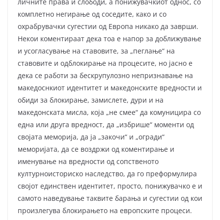
личните права и слободи, а понижувачкиот однос, со
комплетно негирање од соседите, како и со
охрабрувачки сугестии од Европа никако да заврши.
Некои коментираат дека тоа е напор за доближување
и усогласување на ставовите, за „пеглање“ на
ставовите и одблокирање на процесите, но јасно е
дека се работи за бескрупулозно непризнавање на
македоснкиот идентитет и македонските вредности и
обиди за блокирање, замислете, дури и на
македонската мисла, која „не смее“ да комуницира со
една или друга вредност, да „избрише“ моменти од
својата меморија, да ја „закочи“ и „огради“
меморијата, да се воздржи од коментирање и
именување на вредности од сопственото
културноисториско наследство, да го преформулира
својот единствен идентитет, просто, понижувачко е и
самото наведување таквите барања и сугестии од кои
произлегува блокирањето на европските процеси.