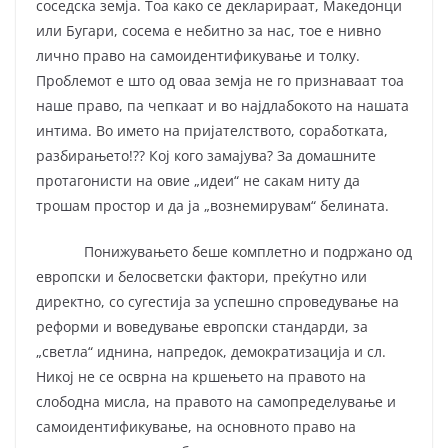
соседска земја. Тоа како се декларираат, Македонци
или Бугари, сосема е небитно за нас, тое е нивно
лично право на самоидентификување и толку.
Проблемот е што од оваа земја не го признаваат тоа
наше право, па чепкаат и во најдлабокото на нашата
интима. Во името на пријателството, соработката,
разбирањето!?? Кој кого замајува? За домашните
протагонисти на овие „идеи“ не сакам ниту да
трошам простор и да ја „вознемирувам“ белината.
Понижувањето беше комплетно и подржано од
европски и белосветски фактори, преќутно или
директно, со сугестија за успешно спроведување на
реформи и воведување европски стандарди, за
„светла“ иднина, напредок, демократизација и сл.
Никој не се осврна на кршењето на правото на
слободна мисла, на правото на самопределување и
самоидентификување, на основното право на