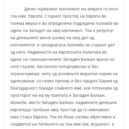
Денес најмалиот континент на земјата го носи
тоа име, Европа. Стариот простор на Европа во
голема мерка е во определена подредена положба во
однос на Западот на овој континент. Тоа е резултат
на денешниот висок развој на овој дел од
континентот и западнатата положба на стариот дел
од него. Надменоста на европската политика во
однос на таканаречениот Западен Балкан зрачи на
сите страни, нагласено потценувачки и без
ограничување, ниту од основните морални норми на
однесување, со силен презир и без пардон! Барем од
благодарност поради славното име, кое потекнува од
просторот на кој му припаѓа и Западен Балкан.
Можеби, место Западен Балкан, надмените денешни
европејци требаше овој простор да го именуваат
како Стара Европа. Тоа ќе беше сосема објективно и
соодветно на потеклото на тоа име кое, всушност, е