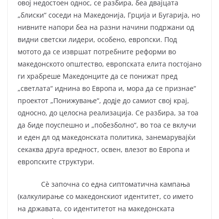
овој недостоен однос, се разбира, беа двајцата
„блиски“ соседи на Македонија, Грција и Бугарија, но
нивните напори беа на разни начини подржани од
видни светски лидери, особено, европски. Под
мотото да се извршат потребните реформи во
македонското општество, европската елита постојано
ги храбреше Македонците да се понижат пред
„светлата“ иднина во Европа и, мора да се признае“
проектот „Понижување“, додје до самиот свој крај,
односно, до целосна реализација. Се разбира, за тоа
да биде поуспешно и „побезболно“, во тоа се вклучи
и еден дл од македонската политика, занемарувајќи
секаква друга вредност, освен, влезот во Европа и
европските структури.
Сѐ започна со една сиптоматична кампања
(калкулирање со македонскиот идентитет, со името
на државата, со идентитетот на македонската