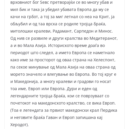
врховниот бог Ѕевс претворајќи се во многу убав и
мил бик и така ја убедил убавата Европа да му се
качи на грбот, а тој за миг летнал со неа на Крит, ја
обљубил и од таа врска се родиле тројца браќа,
митолошки кралеви, Радамант, Сарпедон и Минос.
Од нив се развиле и други кралства во Медитеранот,
а и во Мала Азија. Историското време доаѓа во
периодот што следел, а името Европа се наметнало
како име за просторот од оваа страна на Хелеспонт,
па секое минување од Мала Азија на оваа страна од
морето значело и влегување во Европа. Во тој круг е
и Македонија, а многу кралеви и градови го носат
тоа име, Европ или Европа. Дури и еден од
легендарните тројца браќа, кои се поврзуваат со
почетокот на македонското кралство, се вика Европ.
(Тоа е легендата за првиот македонски крал Пердика
и неговите браќа Гаван и Европ запишана кај
Херодот).