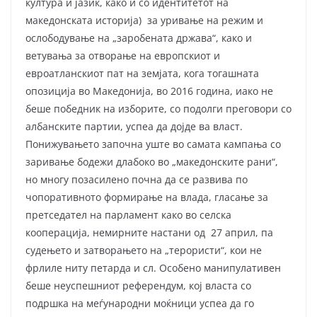
култура и јазик, како и со идентитетот на
македонската историја) за уривање на режим и
ослободување на „заробената држава“, како и
ветувања за отворање на европскиот и
евроатланскиот пат на земјата, кога тогашната
опозиција во Македонија, во 2016 година, иако не
беше победник на изборите, со подолги преговори со
албанските партии, успеа да дојде ва власт.
Понижувањето започна уште во самата кампања со
заривање бодежи длабоко во „македонските рани“,
но многу позасилено почна да се развива по
чопоративното формирање на влада, гласање за
претседател на парламент како во селска
кооперација, немирните настани од 27 април, па
судењето и затворањето на „терористи“, кои не
фрлиле ниту петарда и сл. Особено манипулативен
беше неуспешниот референдум, кој власта со
подршка на меѓународни моќници успеа да го