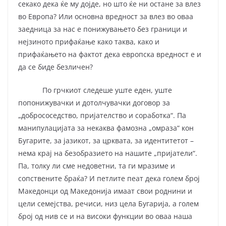
секако дека ќе му дојде, но што ќе ни остане за влез
во Европа? Или основна вредност за влез во оваа
заедница за нас е понижувањето без граници и
нејзиното прифаќање како таква, како и
прифаќањето на фактот дека европска вредност е и
да се биде безличен?
По грчкиот следеше уште еден, уште
попонижувачки и дотолчувачки договор за
„добрососедство, пријателство и соработка“. Па
манипулацијата за некаква фамозна „омраза“ кон
Бугарите, за јазикот, за црквата, за идентитетот –
нема крај на безобразието на нашите „пријатели“.
Па, толку ли сме недоветни, та ги мразиме и
сопствените браќа? И петлите пеат дека голем број
Македонци од Македонија имаат свои роднини и
цели семејства, речиси, низ цела Бугарија, а голем
број од нив се и на високи функции во оваа наша