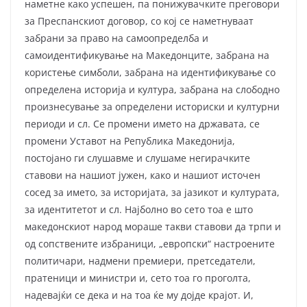
наметне како успешен, па понижувачките преговори
за Преспанскиот договор, со кој се наметнуваат
забрани за право на самоопределба и
самоидентификување на Македонците, забрана на
користење симболи, забрана на идентификување со
определена историја и култура, забрана на слободно
произнесување за определени историски и културни
периоди и сл. Се промени името на државата, се
промени Уставот на Република Македонија,
постојано ги слушавме и слушаме негирачките
ставови на нашиот јужен, како и нашиот источен
сосед за името, за историјата, за јазикот и културата,
за идентитетот и сл. Најболно во сето тоа е што
македонскиот народ мораше такви ставови да трпи и
од сопствените избраници, „европски“ настроените
политичари, надмени премиери, претседатели,
пратеници и министри и, сето тоа го проголта,
надевајќи се дека и на тоа ќе му дојде крајот. И,