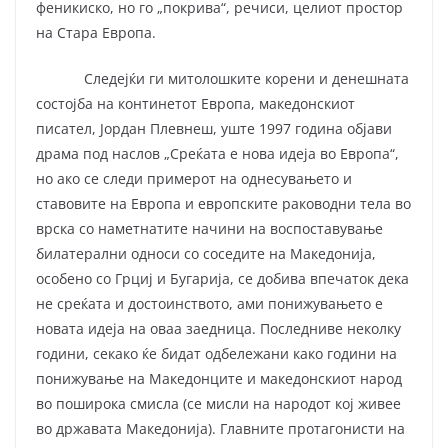
феникиско, но го „покрива“, речиси, целиот простор
на Стара Европа.
Следејќи ги митолошките корени и денешната
состојба на континетот Европа, македонскиот
писател, Јордан Плевнеш, уште 1997 година објави
драма под наслов „Среќата е нова идеја во Европа“,
но ако се следи примерот на однесувањето и
ставовите на Европа и европските раководни тела во
врска со наметнатите начини на воспоставување
билатерални односи со соседите на Македонија,
особено со Грциј и Бугарија, се добива впечаток дека
не среќата и достоинството, ами понижувањето е
новата идеја на оваа заедница. Последниве неколку
години, секако ќе бидат одбележани како години на
понижување на Македонците и македонскиот народ
во поширока смисла (се мисли на народот кој живее
во државата Македонија). Главните протагонисти на