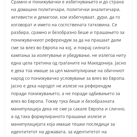
Срамно и понижувачки е избегнувањето и до страна
на домашни политичари, политички аналитичари,
активисти и демагози, кои избегнуваат, дури, да го
изговорат и името на соспствената татковина. Се
разбира, срамно и безобразно беше и прашањето за
понижувачкиот референдум за да на прашаат дали
сме за влез во Европа на кој, и покрај силната
кампања за излегување и убедување, не излегоа ниту
една цела третина од граѓаните на Македонија. Јасно
е дека тоа имаше за цел манипулирање на обичниот
народ со понижувачко условување за влез во Европа.
Јасно е дека народот не излезе на референдум
поради понижувањето, а не поради одбивањето за
влез во Европа. Токму тука беше и безобразната
манипулација дека не сме ја сакале Европа и слично,
а од така формулираното прашање излезе и
манипулацијата која имаше тешки последици за
идентитетот на државата, за идентитетот на