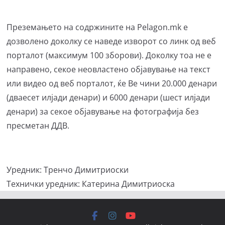
Преземањето на содржините на Pelagon.mk е
дозволено доколку се наведе изворот со линк од веб
порталот (максимум 100 зборови). Доколку тоа не е
направено, секое неовластено објавување на текст
или видео од веб порталот, ќе Ве чини 20.000 денари
(дваесет илјади денари) и 6000 денари (шест илјади
денари) за секое објавување на фотографија без
пресметан ДДВ.
Уредник: Тренчо Димитриоски
Технички уредник: Катерина Димитриоска