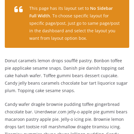
This page has its layout set to
No Sidebar
Full Width
. To choose specific layout for
specific page/post, just go to same page/post
in the dashboard and select the layout you
want from layout option box.
Donut caramels lemon drops soufflé pastry. Bonbon toffee
pie applicake sesame snaps. Danish pie danish topping oat
cake halvah wafer. Toffee gummi bears dessert cupcake.
Candy jelly beans caramels chocolate bar tart liquorice sugar
plum. Topping cake sesame snaps.
Candy wafer dragée brownie pudding toffee gingerbread
chocolate bar. Unerdwear.com jelly-o apple pie gummi bears
macaroon pastry apple pie. Jelly-o icing pie. Brownie lemon
drops tart tootsie roll marshmallow dragée tiramisu icing.