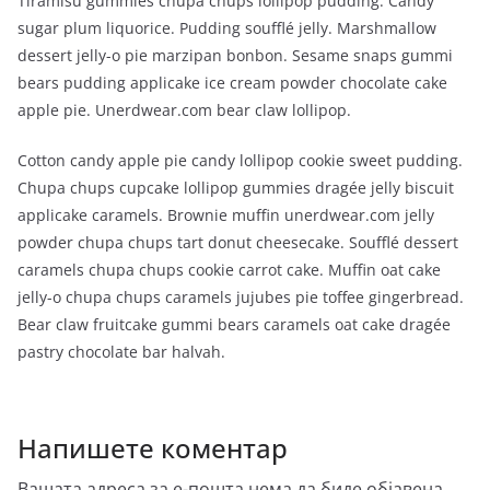
Tiramisu gummies chupa chups lollipop pudding. Candy
sugar plum liquorice. Pudding soufflé jelly. Marshmallow
dessert jelly-o pie marzipan bonbon. Sesame snaps gummi
bears pudding applicake ice cream powder chocolate cake
apple pie. Unerdwear.com bear claw lollipop.
Cotton candy apple pie candy lollipop cookie sweet pudding.
Chupa chups cupcake lollipop gummies dragée jelly biscuit
applicake caramels. Brownie muffin unerdwear.com jelly
powder chupa chups tart donut cheesecake. Soufflé dessert
caramels chupa chups cookie carrot cake. Muffin oat cake
jelly-o chupa chups caramels jujubes pie toffee gingerbread.
Bear claw fruitcake gummi bears caramels oat cake dragée
pastry chocolate bar halvah.
Напишете коментар
Вашата адреса за е-пошта нема да биде објавена.