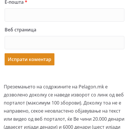
Е-пошта
*
Веб страница
Преземањето на содржините на Pelagon.mk е
дозволено доколку се наведе изворот со линк од веб
порталот (максимум 100 зборови). Доколку тоа не е
направено, секое неовластено објавување на текст
или видео од веб порталот, ќе Ве чини 20.000 денари
(дваесет илјади денари) и 6000 денари (шест илјади