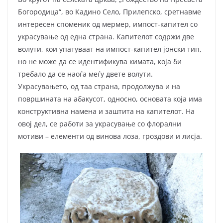
Богородица“, во Кадино Село, Прилепско, сретнавме
интересен споменик од мермер, импост-капител со
украсување од една страна. Капителот содржи две
волути, кои упатуваат на импост-капител јонски тип,
но не може да се идентификува кимата, која би
требало да се наоѓа меѓу двете волути.
Украсувањето, од таа страна, продолжува и на
површината на абакусот, односно, основата која има
конструктивна намена и заштита на капителот. На
овој дел, се работи за украсување со флорални
мотиви – елементи од винова лоза, гроздови и лисја.