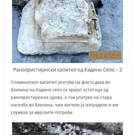
Ранохристијански капител од Кадино Село – 2
Споменатиот капител упатува на факто дека во
близина на Кадино село се кријат остатоци од
ранохристијанска црква, а тоа упатува на стара
населба во близина, чии жители ја изградиле и им
служела за верските потреби.