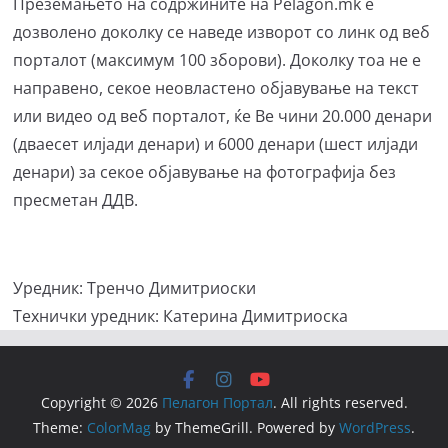
Преземањето на содржините на Pelagon.mk е
дозволено доколку се наведе изворот со линк од веб
порталот (максимум 100 зборови). Доколку тоа не е
направено, секое неовластено објавување на текст
или видео од веб порталот, ќе Ве чини 20.000 денари
(дваесет илјади денари) и 6000 денари (шест илјади
денари) за секое објавување на фотографија без
пресметан ДДВ.
Уредник: Тренчо Димитриоски
Технички уредник: Катерина Димитриоска
Copyright © 2026
Пелагон Портал
. All rights reserved.
Theme:
ColorMag
by ThemeGrill. Powered by
WordPress
.