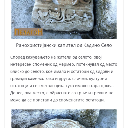
Ранохристијански капител од Кадино Село
Според кажувањето на жители од селото, овој
интересен споменик од мермер, потекнувал од место
блиско до селото, кое имало и остатоци од ѕидови и
грамади камења, како и други, слични, културни
остатоци и се сметало дека тука имало стара црква.
Денес, ова место, е обраснато со трње и треви и не
може да се пристапи до споменатите остатоци.