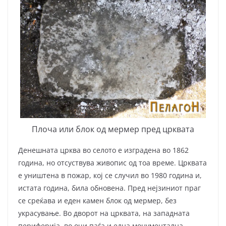
Плоча или блок од мермер пред црквата
Денешната црква во селото е изградена во 1862
година, но отсуствува живопис од тоа време. Црквата
е уништена в пожар, кој се случил во 1980 година и,
истата година, била обновена. Пред нејзиниот праг
се среќава и еден камен блок од мермер, без
украсување. Во дворот на црквата, на западната
периферија, во очи паѓа и една монументална