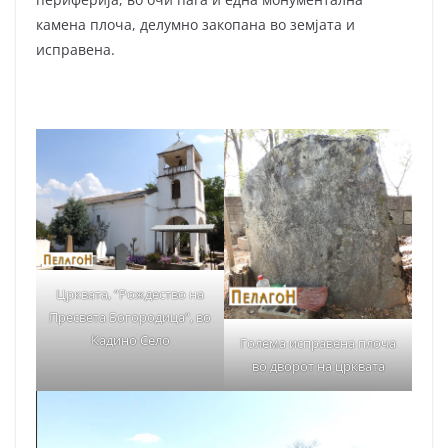
камена плоча, делумно закопана во земјата и
исправена.
Црквата, “Рождество на
Пресвета Богородица“, во
Кадино Село
Голема исправена плоча
во дворот на црквата