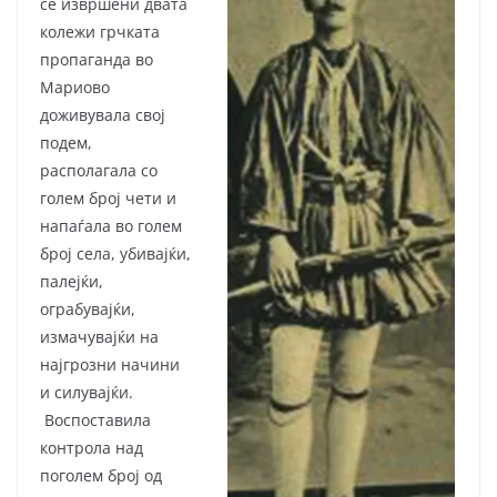
се извршени двата
колежи грчката
пропаганда во
Мариово
доживувала свој
подем,
располагала со
голем број чети и
напаѓала во голем
број села, убивајќи,
палејќи,
ограбувајќи,
измачувајќи на
најгрозни начини
и силувајќи.
Воспоставила
контрола над
поголем број од