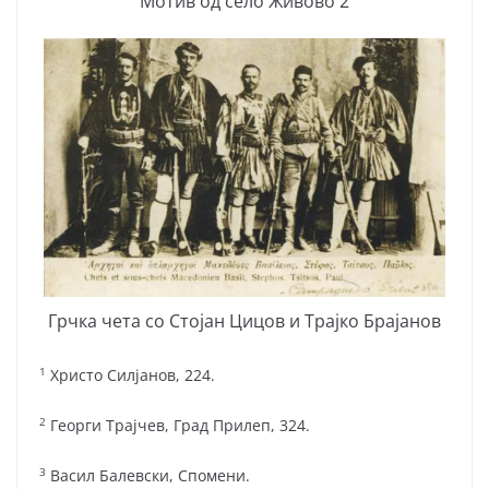
Мотив од село Живово 2
Грчка чета со Стојан Цицов и Трајко Брајанов
1
Христо Силјанов, 224.
2
Георги Трајчев, Град Прилеп, 324.
3
Васил Балевски, Спомени.