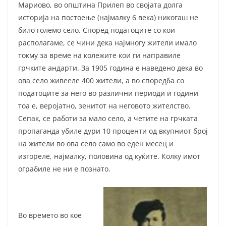
Мариово, во општина Прилеп во својата долга
историја на постоење (најмалку 6 века) никогаш не
било големо село. Според податоците со кои
располагаме, се чини дека најмногу жители имало
токму за време на колежите кои ги направиле
грчките андарти. За 1905 година е наведено дека во
ова село живееле 400 жители, а во споредба со
податоците за него во различни периоди и години
тоа е, веројатно, зенитот на неговото жителство.
Сепак, се работи за мало село, а четите на грчката
пропаганда убиле дури 10 проценти од вкупниот број
на жители во ова село само во еден месец и
изгореле, најмалку, половина од куќите. Колку имот
ограбиле не ни е познато.
Во времето во кое