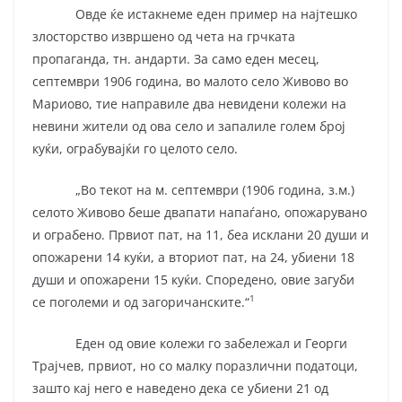
Овде ќе истакнеме еден пример на најтешко
злосторство извршено од чета на грчката
пропаганда, тн. андарти. За само еден месец,
септември 1906 година, во малото село Живово во
Мариово, тие направиле два невидени колежи на
невини жители од ова село и запалиле голем број
куќи, ограбувајќи го целото село.
„Во текот на м. септември (1906 година, з.м.)
селото Живово беше двапати напаѓано, опожарувано
и ограбено. Првиот пат, на 11, беа исклани 20 души и
опожарени 14 куќи, а вториот пат, на 24, убиени 18
души и опожарени 15 куќи. Споредено, овие загуби
1
се поголеми и од загоричанските.“
Еден од овие колежи го забележал и Георги
Трајчев, првиот, но со малку поразлични податоци,
зашто кај него е наведено дека се убиени 21 од