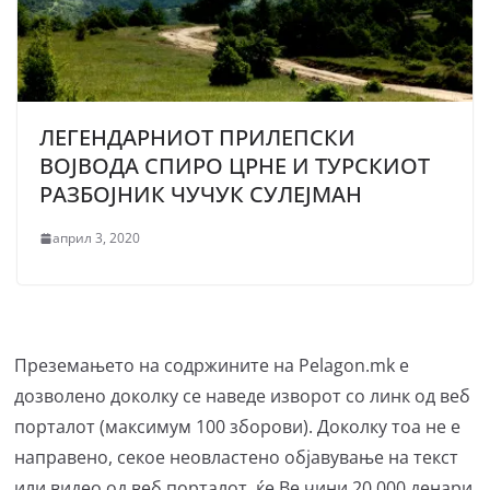
ЛЕГЕНДАРНИОТ ПРИЛЕПСКИ
ВОЈВОДА СПИРО ЦРНЕ И ТУРСКИОТ
РАЗБОЈНИК ЧУЧУК СУЛЕЈМАН
април 3, 2020
Преземањето на содржините на Pelagon.mk е
дозволено доколку се наведе изворот со линк од веб
порталот (максимум 100 зборови). Доколку тоа не е
направено, секое неовластено објавување на текст
или видео од веб порталот, ќе Ве чини 20.000 денари