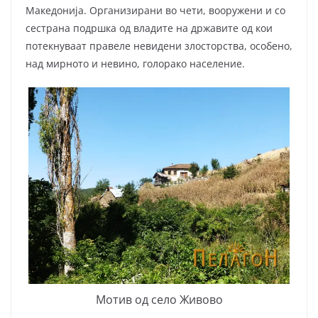
Македонија. Организирани во чети, вооружени и со
сестрана подршка од владите на државите од кои
потекнуваат правеле невидени злосторства, особено,
над мирното и невино, голорако население.
Мотив од село Живово