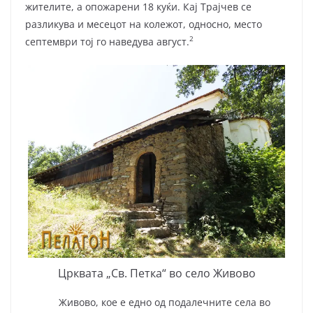
жителите, а опожарени 18 куќи. Кај Трајчев се
разликува и месецот на колежот, односно, место
2
септември тој го наведува август.
Црквата „Св. Петка“ во село Живово
Живово, кое е едно од подалечните села во