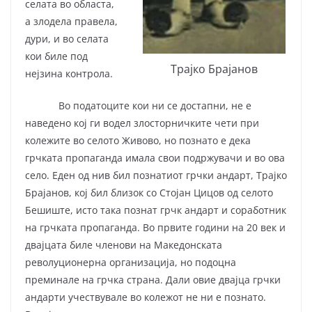
селата во областа,
а злодела правела,
дури, и во селата
кои биле под
Трајко Брајанов
нејзина контрола.
Во податоците кои ни се достапни, не е
наведено кој ги водел злосторничките чети при
колежите во селото Живово, но познато е дека
грчката пропаганда имала свои подржувачи и во ова
село. Еден од нив бил познатиот грчки андарт, Трајко
Брајанов, кој бил близок со Стојан Цицов од селото
Бешиште, исто така познат грчк андарт и соработник
на грчката пропаганда. Во првите години на 20 век и
двајцата биле членови на Македонската
револуционерна организација, но подоцна
преминале на грчка страна. Дали овие двајца грчки
андарти учествувале во колежот не ни е познато.