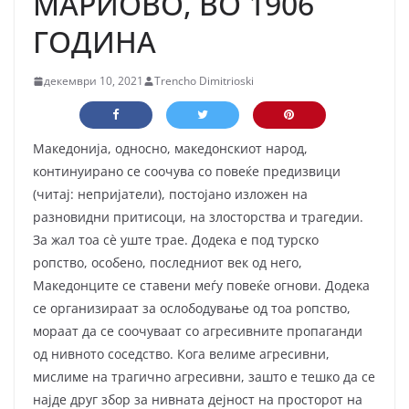
МАРИОВО, ВО 1906
ГОДИНА
декември 10, 2021
Trencho Dimitrioski
Македонија, односно, македонскиот народ,
континуирано се соочува со повеќе предизвици
(читај: непријатели), постојано изложен на
разновидни притисоци, на злосторства и трагедии.
За жал тоа сѐ уште трае. Додека е под турско
ропство, особено, последниот век од него,
Македонците се ставени меѓу повеќе огнови. Додека
се организираат за ослободување од тоа ропство,
мораат да се соочуваат со агресивните пропаганди
од нивното соседство. Кога велиме агресивни,
мислиме на трагично агресивни, зашто е тешко да се
најде друг збор за нивната дејност на просторот на