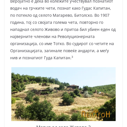
Веројатно е дека во колежите учествувал познатиот
водач на грчките чети, познат како Гудас Капитан,
по потекло од селото Магарево, Битолско. Во 1907
година, тој со својата голема чета, повторно го
нападнал селото Живово и притоа бил убиен еден од
најверните членови на Револуционерната
организација, со име Тотко. Во судирот со четите на
Организацијата, загинале повеќе андарти, а меѓу
3
нив и познатиот Гуда Капитан.