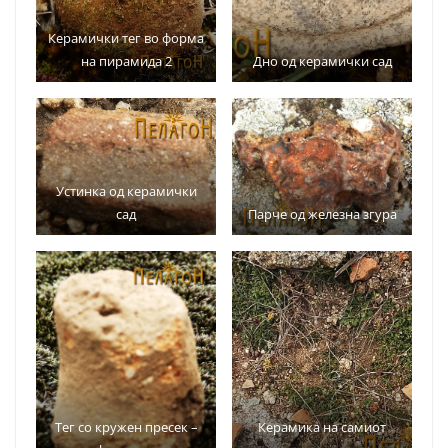
Керамички тег во форма
на пирамида 2
Дно од керамички сад
Устинка од керамички
сад
Парче од железна згура
Тег со кружен пресек –
Керамика на самиот