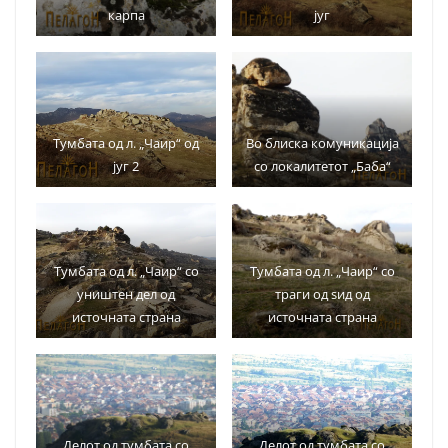
карпа
југ
Тумбата од л. „Чаир“ од
Во блиска комуникација
југ 2
со локалитетот „Баба“
Тумбата од л. „Чаир“ со
Тумбата од л. „Чаир“ со
уништен дел од
траги од ѕид од
источната страна
источната страна
Делот од тумбата со
Делот од тумбата со