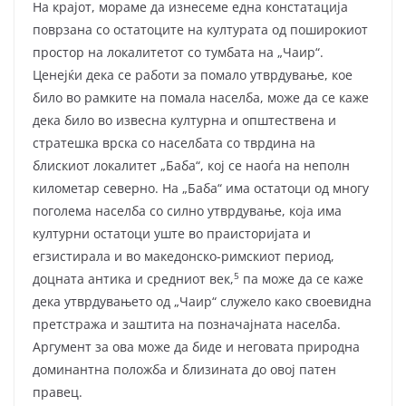
На крајот, мораме да изнесеме една констатација
поврзана со остатоците на културата од поширокиот
простор на локалитетот со тумбата на „Чаир“.
Ценејќи дека се работи за помало утврдување, кое
било во рамките на помала населба, може да се каже
дека било во извесна културна и општествена и
стратешка врска со населбата со тврдина на
блискиот локалитет „Баба“, кој се наоѓа на неполн
километар северно. На „Баба“ има остатоци од многу
поголема населба со силно утврдување, која има
културни остатоци уште во праисторијата и
егзистирала и во македонско-римскиот период,
5
доцната антика и средниот век,
па може да се каже
дека утврдувањето од „Чаир“ служело како своевидна
претстража и заштита на позначајната населба.
Аргумент за ова може да биде и неговата природна
доминантна положба и близината до овој патен
правец.