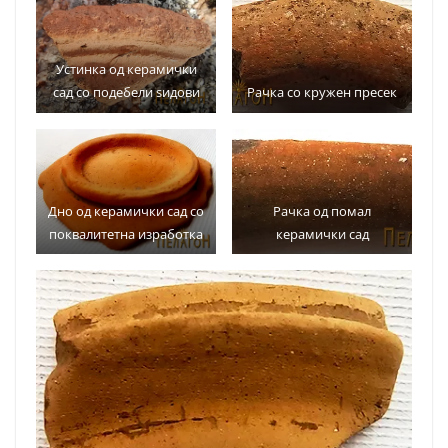
Устинка од керамички
сад со подебели ѕидови
Рачка со кружен пресек
Дно од керамички сад со
Рачка од помал
поквалитетна изработка
керамички сад