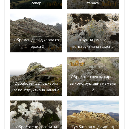
север
тераса
Обрежан дел од карпа со
Кружна јама за
тераса 2
конструктивна намена
Обработен дел од карпа
Обработен дел од карпа
за конструктивна намена
за конструктивна намена
2
Обработени делови на
Тумбата од л. „Чаир“ од