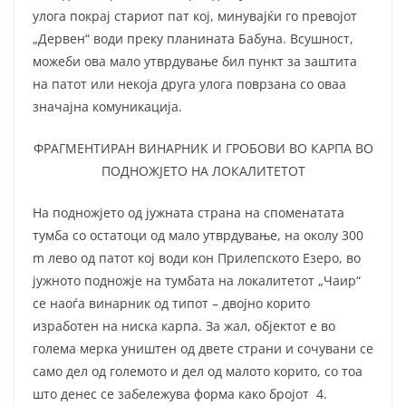
улога покрај стариот пат кој, минувајќи го превојот
„Дервен“ води преку планината Бабуна. Всушност,
можеби ова мало утврдување бил пункт за заштита
на патот или некоја друга улога поврзана со оваа
значајна комуникација.
ФРАГМЕНТИРАН ВИНАРНИК И ГРОБОВИ ВО КАРПА ВО
ПОДНОЖЈЕТО НА ЛОКАЛИТЕТОТ
На подножјето од јужната страна на споменатата
тумба со остатоци од мало утврдување, на околу 300
m лево од патот кој води кон Прилепското Езеро, во
јужното подножје на тумбата на локалитетот „Чаир“
се наоѓа винарник од типот – двојно корито
изработен на ниска карпа. За жал, објектот е во
голема мерка уништен од двете страни и сочувани се
само дел од големото и дел од малото корито, со тоа
што денес се забележува форма како бројот 4.