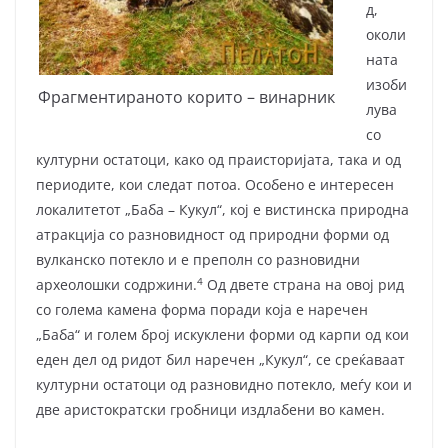
д,
околи
ната
изоби
Фрагментираното корито – винарник
лува
со
културни остатоци, како од праисторијата, така и од
периодите, кои следат потоа. Особено е интересен
локалитетот „Баба – Кукул“, кој е вистинска природна
атракција со разновидност од природни форми од
вулканско потекло и е преполн со разновидни
4
археолошки содржини.
Од двете страна на овој рид
со голема камена форма поради која е наречен
„Баба“ и голем број искуклени форми од карпи од кои
еден дел од ридот бил наречен „Кукул“, се среќаваат
културни остатоци од разновидно потекло, меѓу кои и
две аристократски гробници издлабени во камен.