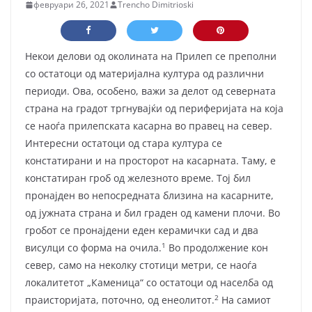
февруари 26, 2021
Trencho Dimitrioski
Некои делови од околината на Прилеп се преполни
со остатоци од материјална култура од различни
периоди. Ова, особено, важи за делот од северната
страна на градот тргнувајќи од периферијата на која
се наоѓа прилепската касарна во правец на север.
Интересни остатоци од стара култура се
констатирани и на просторот на касарната. Таму, е
констатиран гроб од железното време. Тој бил
пронајден во непос­редната близина на касарните,
од јужната страна и бил граден од камени плочи. Во
гробот се пронајдени еден керамички сад и два
1
висулци со форма на очила.
Во продолжение кон
север, само на неколку стотици метри, се наоѓа
локалитетот „Каменица“ со остатоци од населба од
2
праисторијата, поточно, од енеолитот.
На самиот