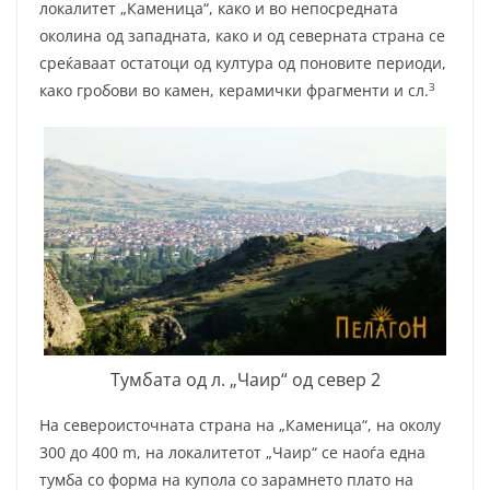
локалитет „Каменица“, како и во непосредната
околина од западната, како и од северната страна се
среќаваат остатоци од култура од поновите периоди,
3
како гробови во камен, керамички фрагменти и сл.
Тумбата од л. „Чаир“ од север 2
На североисточната страна на „Каменица“, на околу
300 до 400 m, на локалитетот „Чаир“ се наоѓа една
тумба со форма на купола со зарамнето плато на