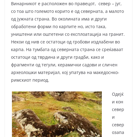
Винарникот е расположен во правецот, север – југ,
со тоа што големото корито е од северната, а малото
од јужната страна. Во околината има и други
обработени форми по карпите но, исто така,
уништени или оштетени со експлоатација на гранит.
Некои од нив се остатоци од гробови издлабени во
карпа. На тумбата од северната страна се среќаваат
остатоци од тврдина и други градби, како и
фрагменти од тегули, керамички садови и сличен
археолошки материјал, кој упатува на македоснко-
римскиот период.
Одејќ
и кон
север
и
север
озапа