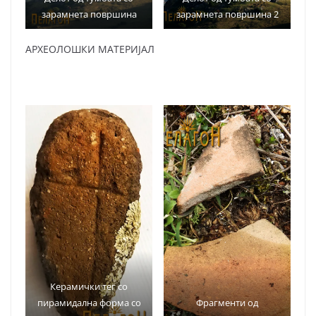
зарамнета површина
зарамнета површина 2
АРХЕОЛОШКИ МАТЕРИЈАЛ
Керамички тег со
пирамидална форма со
Фрагменти од