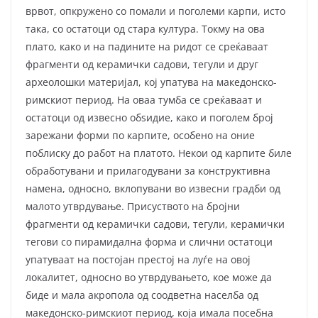
врвот, опкружено со помали и поголеми карпи, исто
така, со остатоци од стара култура. Токму на ова
плато, како и на падините на ридот се среќаваат
фрагменти од керамички садови, тегули и друг
археолошки материјал, кој упатува на македонско-
римскиот период. На оваа тумба се среќаваат и
остатоци од извесно обѕидие, како и поголем број
зарежани форми по карпите, особено на оние
поблиску до работ на платото. Некои од карпите биле
обработувани и прилагодувани за конструктивна
намена, односно, вклопувани во извесни градби од
малото утврдување. Присуството на бројни
фрагменти од керамички садови, тегули, керамички
тегови со пирамидална форма и слични остатоци
упатуваат на постојан престој на луѓе на овој
локалитет, односно во утврдувањето, кое може да
биде и мала акропола од соодветна населба од
македонско-римскиот период, која имала посебна