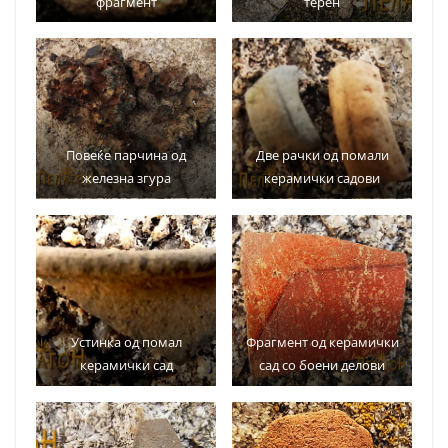
фрагмент
терен
Повеќе парчина од
Две рачки од помали
железна згура
керамички садови
Устинка од помал
Фрагмент од керамички
керамички сад
сад со боени делови