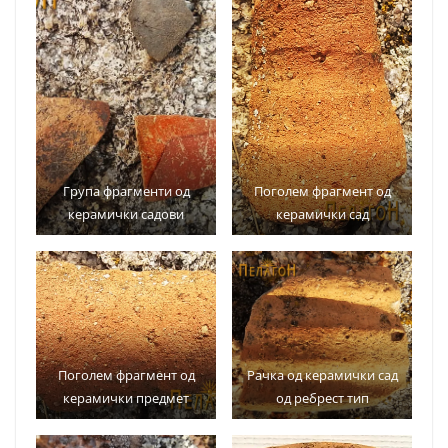
Група фрагменти од
Поголем фрагмент од
керамички садови
керамички сад
Поголем фрагмент од
Рачка од керамички сад
керамички предмет
од ребрест тип