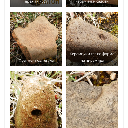
врежан крст
керамички садови
Керамички тег во форма
Фрагмент од тегула
на пирамида