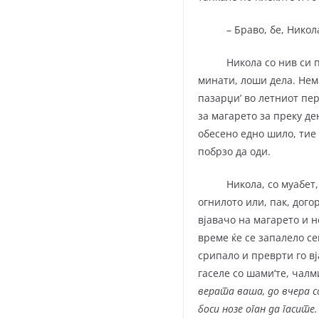
– Браво, бе, Никола! 
Никола со нив си прав
минати, лоши дела. Нема
пазарџи’ во летниот пер
за магарето за преку де
обесено едно ши­ло, тие
побрзо да оди.
Никола, со муабет, оде
огнилото или, пак, дого
вјавачо на магарето и н
време ќе се запалело се
срипало и преврти го вј
гаселе со шами’те, чалм
верата ваша, до вчера с
боси нозе оган да гасите.