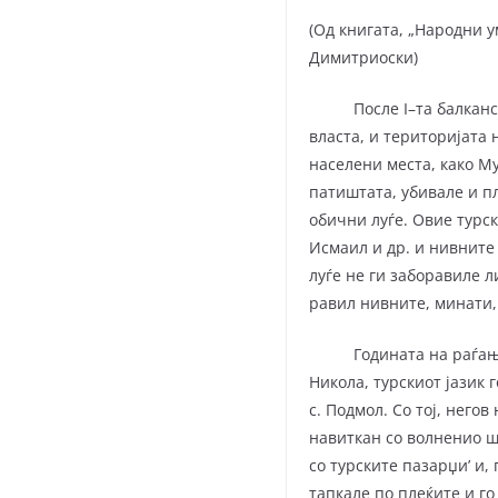
(Од книгата, „Народни у
Димитриоски)
После I–та балканска в
власта, и територијата 
населени места, како Му
патиштата, убивале и пл
обични луѓе. Овие турс
Исмаил и др. и нивните
луѓе не ги забора­ви­ле
ра­вил нивните, минати
Годината на раѓањето н
Никола, турскиот јазик 
с. Подмол. Со тој, него
навиткан со волненио ша
со турските пазарџи’ и,
тапкале по плеќите и го