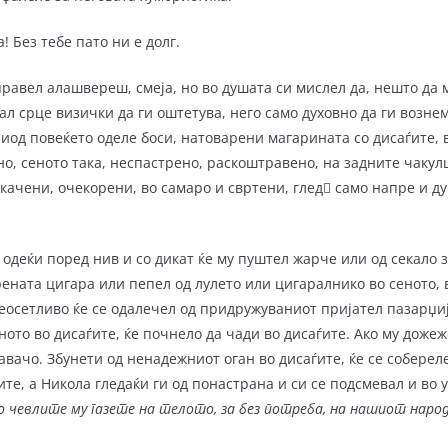
Без тебе пато ни е долг.
ел алашвереш, смеја, но во душата си мислел да, нешто да м
л срце визички да ги оштетува, него само духовно да ги возне
иод повеќето оделе боси, натоварени магарината со диса­ѓи­те, 
но, сеното така, неспас­тре­но, раскоштравено, на задните чаку
 качени, очекорени, во самаро и свртени, глед само напре и ду
ќи поред нив и со дикат ќе му пуштел жарче или од секало з
рената цигара или пепел од лулето или цигаралнико во сеното, 
еосетливо ќе се одалечел од придружуваниот пријател пазар­џи
ното во дисаѓите, ќе почнело да чади во дисаѓите. Ако му доже
авачо. Збунети од ненадежниот оган во дисаѓите, ќе се собереле 
ите, а Никола гледаќи ги од понастрана и си се подсмевал и во 
о чевлите му газете на телото, за без потреба, на нашиот народ,