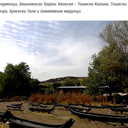
одмолци, Бешлакоски Трајан, Кеноска – Тошеска Калина, Тошески
лија, Кржески Тале и повеќемина марулци
.