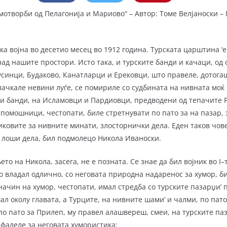
мотворби од Пелагонија и Мариово“ – Автор: Томе Велјаноски –
ојна во десетио месец во 1912 година. Тур­ска­та царштина ‘е 
над нашите прос­то­ри. Исто така, и турските банди и качаци, од
синци, Будаково, Канатларци и Ерековци, што правеле, до­то­га
ачкале невини луѓе, се по­мириле со судбината на нивната моќ 
ки банди, на Исламовци и Пардиовци, предводени од тепачите Ри
 помошници, честопати, биле стрет­нувати по пато за на пазар,
 ликовите за нивните минати, злосторнички дела. Еден таков чове
, лоши дела, бил подмолецо Никола Иваноски.
а Никола, засега, не е позната. Се знае да бил војник во I–т
го владал одлично, со неговата природна надаренос за хумор, б
в начин на хумор, честопати, имал стредба со турските пазарџи’ п
л околу главата, а Турците, на нивните шами’ и чалми, по пато
 по пато за Прилеп, му правел алашвереш, смеи, на турските паза
 фалеле за неговата хумористика: