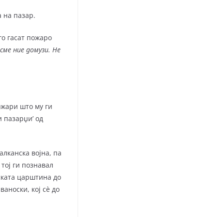
 на пазар.
го гасат пожаро
сме ние домузи. Не
жари што му ги
и пазарџи’ од
лканска војна, па
 тој ги познавал
ската царштина до
аноски, кој сè до
.