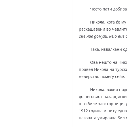
Често пати добивале из
Никола, кога ќе му се 
раскашавени во чевлите
сме ние домузи, него ви
Така, извалкани одел
Ова нешто на Никола м
правел Никола на турски
неверство по­меѓу себе.
Никола, вакви подметн
до неговиот пазарџиски 
што биле злосторници, 
1912 година и ниту една
неговата умирачка бил с