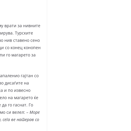
у врати за нивните
мирува. Турските
во нив ставено сено
лци со конец конопен
пи го магарето за
апаленио гајтан со
во дисаѓите на
ја и по извесно
жело на магарето ќе
да го гаснат. Го
умо си велел: –
Море
 сега ве натерав со