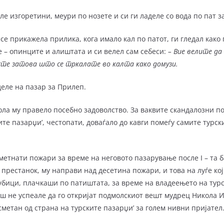
горетини, меури по нозете и си ги ладеле со вода по пат за
прикажела прилика, кога имало кал по патот, ги гледал како 
 – опинците и алиш­тата и си велел сам себеси:
– Вие велите да 
е сте затова што се тркалате во калта како домузи.
е на пазар за Прилеп.
у правело посебно задоволство. За ваквите скандалозни по
те пазарџи’, чес­то­пати, доваѓало до кавги помеѓу самите турск
ати пожари за време на неговото пазарување после I – та ба
престанок, му на­пра­ви над десетина пожари, и това на луѓе кој
убици, плачкаши по патиштата, за време на владеењето на тур
ш не успеале да го откријат подмолскиот вешт мудрец Никола Ив
метан од страна на турските пазарџи’ за голем нивни пријател