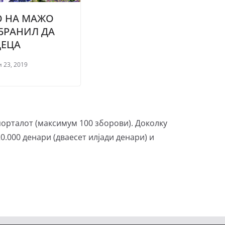
О НА МАЖО
БРАНИЛ ДА
ДЕЦА
 23, 2019
порталот (максимум 100 зборови). Доколку
0.000 денари (дваесет илјади денари) и