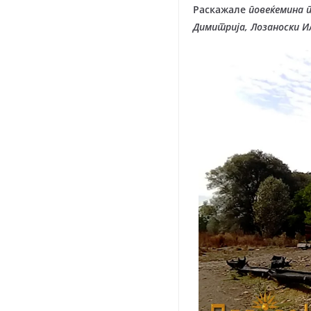
Раскажале
повеќемина п
Димитрија, Лозаноски И