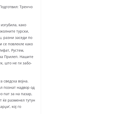
 Подготвил: Тренчо
изгубила, како
 околните турски,
ш, разни заседи по
и се повлекле како
­фат, Рустем,
 за Прилеп. Нашите
к, што не ги забо­
а сведска војна.
ил познат надвор од
о пат за на пазар,
т ќе разменел тутун
рџи’, кој го