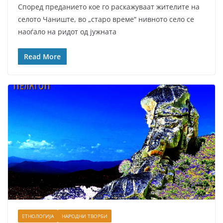
Според преданието кое го раскажуваат жителите на
селото Чаниште, во „старо време“ нивното село се
наоѓало на ридот од јужната
Read More
ЕТНОЛОГИЈА
НАРОДНИ ТВОРБИ