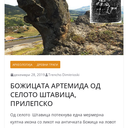
АРХЕОЛОГИЈА
ДРЕВНИ ТРАГИ
декември 28, 2019
Trencho Dimitrioski
БОЖИЦАТА АРТЕМИДА ОД
СЕЛОТО ШТАВИЦА,
ПРИЛЕПСКО
Од селото Штавица потекнува една мермерна
култна икона со ликот на ан­тич­ката божица на ловот