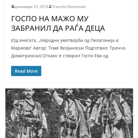
декември 23, 2019
Trencho Dimitrioski
ГОСПО НА МАЖО МУ
ЗАБРАНИЛ ДА РАЃА ДЕЦА
(Од книгата, „Народни умотворби од Пелагонија и
Мариово“ Автор: Томе Велјаноски Подготвил: Тренчо
Димитриоски) Откако ‘е створил Госпо Ева од
Read More