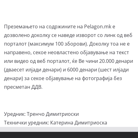
Преземањето на содржините на Pelagon.mk е
дозволено доколку се наведе изворот со линк од веб
порталот (максимум 100 зборови). Доколку тоа не е
направено, секое неовластено објавување на текст
или видео од веб порталот, ќе Ве чини 20.000 денари
(дваесет илјади денари) и 6000 денари (шест илјади
денари) за секое објавување на фотографија без
пресметан ДДВ.
Уредник: Тренчо Димитриоски
Технички уредник: Катерина Димитриоска