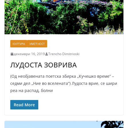
КУЛТУРА
УМЕТНОСТ
декември 16, 2019
Trencho Dimitrioski
ЛУДОСТА ЗОВРИВА
(Од необјавената поетска збирка „Кучешко време“ –
седми дел „Ние во вселената“) Лудоста врие, се шири
реа на распад, болни
Read More