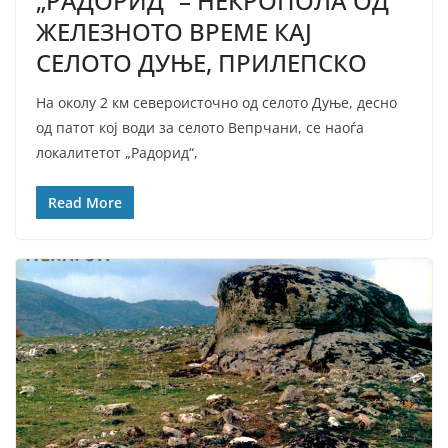
„РАДОРИД“ – НЕКРОПОЛА ОД
ЖЕЛЕЗНОТО ВРЕМЕ КАЈ
СЕЛОТО ДУЊЕ, ПРИЛЕПСКО
На околу 2 км североисточно од селото Дуње, десно
од патот кој води за селото Вепрчани, се наоѓа
локалитетот „Радорид“,
Read More