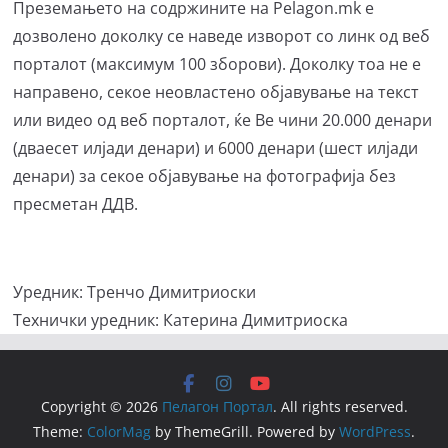
Преземањето на содржините на Pelagon.mk е
дозволено доколку се наведе изворот со линк од веб
порталот (максимум 100 зборови). Доколку тоа не е
направено, секое неовластено објавување на текст
или видео од веб порталот, ќе Ве чини 20.000 денари
(дваесет илјади денари) и 6000 денари (шест илјади
денари) за секое објавување на фотографија без
пресметан ДДВ.
Уредник: Тренчо Димитриоски
Технички уредник: Катерина Димитриоска
Copyright © 2026
Пелагон Портал
. All rights reserved.
Theme:
ColorMag
by ThemeGrill. Powered by
WordPress
.