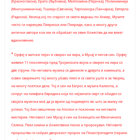
(Красногласна), Ерато (Љубовна), Мелпомена (Пејачка), Полихимнија
(Многухимнична), Тхалија (Свечена), Терпсихора (Танчарка), Евтерпа
(Радосна). Хесиод кој по старост се смета веднаш по Хомер, Музите
често ги нарекува Пиериски или Пиериди, како и многу други
антички автори кои им се обраќаат на овие божества да им влеат
вдахновение.
4
Орфеј е митски пејач и свирач на лира, а Мусај е негов син. Орфеј
живеел 11 поколенија пред Тројанската војна и свирел на лира со
две струни. На неговата музика се движеле и дрвјата и камењата, а
освен свирењето тој многу убаво пеел и се смета уште и за творец
на многу поетски дела. Тој е син на Еагрос и музата Калиопа, а
сопруг на нимфата Евридика која по нејзината смрт се обидел со
својата музичка моќ да ја врати од подземјето во што за малку не
успеал. Тој бил свештеник на Аполон и поклоник на неговите
мистерии. Неговиот син Мусај е син на божицата на Месечината
Селена. Пеел химни и божествени песни и пророкувал. Неговите
пророштва ги собрал дворскиот пророк на Пизистратидите (тирани