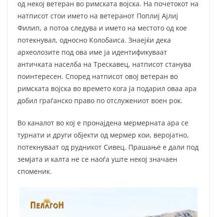
од некој ветеран во римската војска. На почетокот на
натписот стои името на ветеранот Поплиј Ајлиј
Филип, a потоа следува и името на местото од кое
потекнувал, односно Колобаиса. Знаејќи дека
археолозите под ова име ја идентификуваат
античката населба на Трескавец, натписот станува
поинтересен. Според натписот овој ветеран во
римската војска во времето кога ја подарил оваа ара
добил граѓанско право по отслужениот воен рок.
Во каналот во кој е пронајдена мермерната ара се
турнати и други објекти од мермер кои, веројатно,
потекнуваат од рудникот Сивец. Прашање е дали под
земјата и калта не се наоѓа уште некој значаен
споменик.