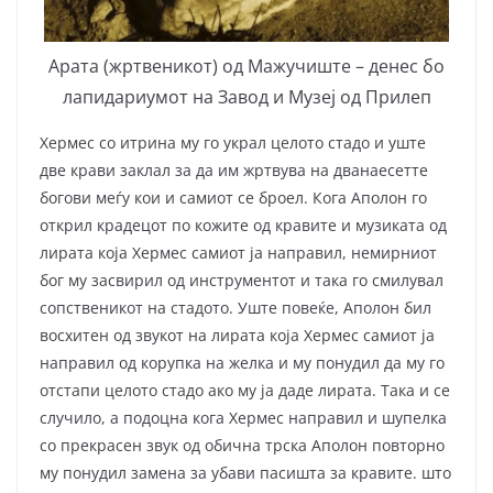
Арата (жртвеникот) од Мажучиште – денес бо
лапидариумот на Завод и Музеј од Прилеп
Хермес со итрина му го украл целото стадо и уште
две крави заклал за да им жртвува на дванаесетте
богови меѓу кои и самиот се броел. Кога Аполон го
открил крадецот по кожите од кравите и музиката од
лирата која Хермес самиот ја направил, немирниот
бог му засвирил од инструментот и така го смилувал
сопственикот на стадото. Уште повеќе, Аполон бил
восхитен од звукот на лирата која Хермес самиот ја
направил од корупка на желка и му понудил да му го
отстапи целото стадо ако му ја даде лирата. Така и се
случило, а подоцна кога Хермес направил и шупелка
со прекрасен звук од обична трска Аполон повторно
му понудил замена за убави пасишта за кравите. што