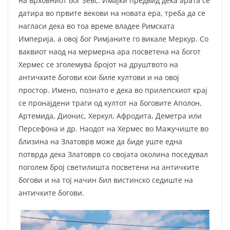
на врховниот бог Ѕевс. Имајќи предвид дека арата се
датира во првите векови на новата ера, треба да се
нагласи дека во тоа време владее Римската
Империја, а овој бог Римјаните го викале Меркур. Co
ваквиот наод на мермерна ара посветена на богот
Хермес се зголемува бројот на друштвото на
античките богови кои биле култови и на овој
простор. Имено, познато е дека во прилепскиот крај
се пронајдени траги од култот на боговите Аполон,
Артемида, Дионис, Херкул, Афродита, Деметра или
Персефона и др. Наодот на Хермес во Мажучиште во
близина на Златоврв може да биде уште една
потврда дека Златоврв со својата околина поседувал
поголем број светилишта посветени на античките
богови и на тој начин бил вистинско седиште на
античките богови.