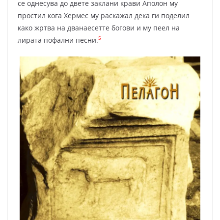
се однесува до двете заклани крави Аполон му
простил кога Хермес му раскажал дека ги поделил
како жртва на дванаесетте богови и му пеел на
5
лирата пофални песни.