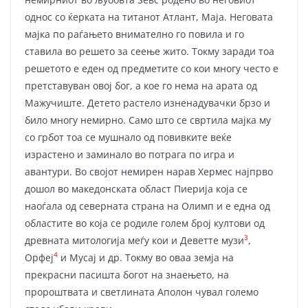
однос со ќерката на титанот Атлант, Маја. Неговата
мајка по раѓањето внимателно го повила и го
ставила во решето за сеење жито. Токму заради тоа
решетото е еден од предметите со кои многу често е
претставуван овој бог, а кое го нема на арата од
Мажучиште. Детето растело изненадувачки брзо и
било многу немирно. Само што се свртила мајка му
со грбот тоа се мушнало од повивките веќе
израстено и заминало во потрага по игра и
авантури. Во својот немирен нарав Хермес најпрво
дошол во македонската област Пиерија која се
наоѓала од северната страна на Олимп и е една од
областите во која се родиле голем број култови од
3
древната митологија меѓу кои и Деветте музи
,
4
Орфеј
и Мусај и др. Токму во оваа земја на
прекрасни пасишта богот на знаењето, на
пророштвата и светлината Аполон чувал големо