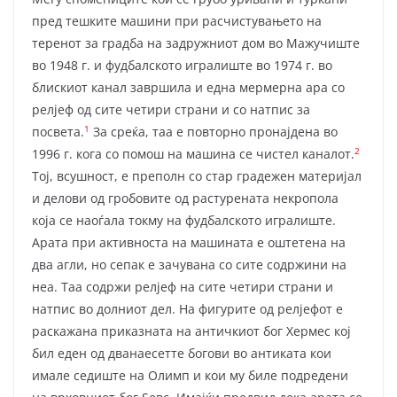
пред тешките машини при расчистувањето на
теренот за градба на задружниот дом во Мажучиште
во 1948 г. и фудбалското игралиште во 1974 г. во
блискиот канал завршила и една мермерна ара со
релјеф од сите четири страни и со натпис за
1
посвета.
За среќа, таа е повторно пронајдена во
2
1996 г. кога со помош на машина се чистел каналот.
Тој, всушност, е преполн со стар градежен материјал
и делови од гробовите од растурената некропола
која се наоѓала токму на фудбалското игралиште.
Арата при активноста на машината е оштетена на
два агли, но сепак е зачувана со сите содржини на
неа. Таа содржи релјеф на сите четири страни и
натпис во долниот дел. На фигурите од релјефот е
раскажана приказната на античкиот бог Хермес кој
бил еден од дванаесетте богови во антиката кои
имале седиште на Олимп и кои му биле подредени