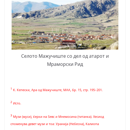
Селото Мажучиште со дел од атарот и
Мраморски Рид
1
К. Кепески, Ара од Мажучиште, МАА, бр. 15, стр. 195–201.
2
Исто.
3
Музи (муси), ќерки на Ѕевс и Мнемосина (титанка). Хесиод
споменува девет музи и тоа: Уранија (Небесна), Калиопа