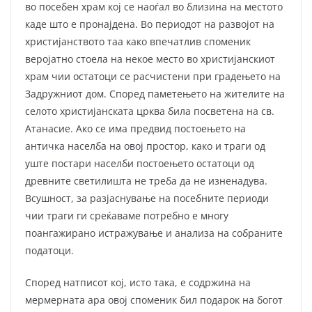
во посебен храм кој се наоѓал во близина на местото
каде што е пронајдена. Во периодот на развојот на
христијанството таа како впечатлив споменик
веројатно стоела на некое место во христијанскиот
храм чии остатоци се расчистени при градењето на
Задружниот дом. Според паметењето на жителите на
селото христијанската црква била посветена на св.
Атанасие. Ако се има предвид постоењето на
античка населба на овој простор, како и траги од
уште постари населби посто­ењето остатоци од
древните светилишта не треба да не изненадува.
Всушност, за разјаснување на посебните периоди
чии траги ги среќаваме потребно е многу
поангажирано истражување и анализа на собраните
податоци.
Според натписот кој, исто така, е содржина на
мермерната ара овој споменик бил подарок на богот