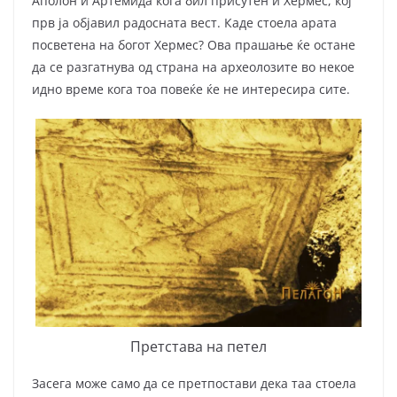
Аполон и Артемида кога бил присутен и Хермес, кој
прв ја објавил радосната вест. Каде стоела арата
посветена на богот Хермес? Ова прашање ќе остане
да се разгатнува од страна на архео­ло­зите во некое
идно време кога тоа повеќе ќе не интересира сите.
Претстава на петел
Засега може само да се претпостави дека таа стоела