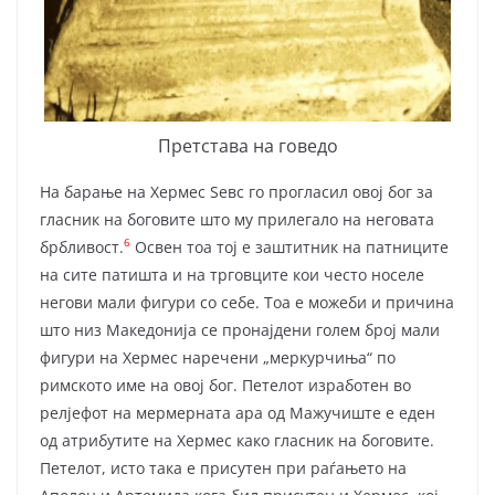
Претстава на говедо
На барање на Хермес Ѕевс го прогласил овој бог за
гласник на боговите што му прилегало на неговата
6
брбливост.
Освен тоа тој е заштит­ник на патниците
на сите патишта и на трговците кои често носеле
негови мали фигури со себе. Тоа е можеби и причина
што низ Македонија се про­нај­дени голем број мали
фигури на Хермес наречени „меркурчиња“ по
римското име на овој бог. Петелот изработен во
релјефот на мермерната ара од Мажу­чиште е еден
од атрибутите на Хермес како гласник на боговите.
Петелот, исто така е присутен при раѓањето на