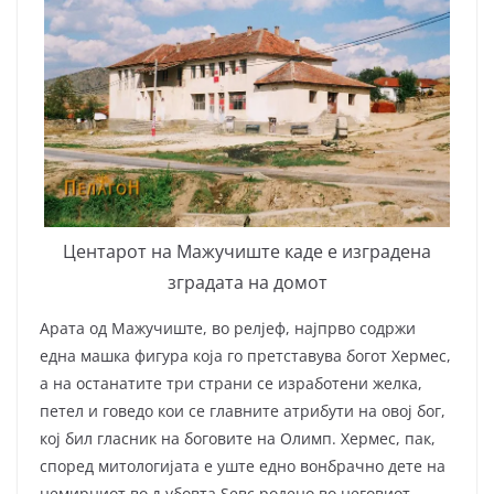
Центарот на Мажучиште каде е изградена
зградата на домот
Арата од Мажучиште, во релјеф, најпрво содржи
една машка фигура која го претставува богот Хермес,
a на останатите три страни се изработени желка,
петел и говедо кои се главните атрибути на овој бог,
кој бил гласник на боговите на Олимп. Хермес, пак,
според митологијата е уште едно вонбрачно дете на
немирниот во љубовта Ѕевс родено во неговиот