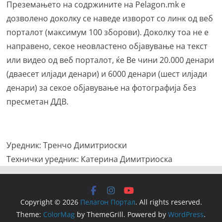
Преземањето на содржините на Pelagon.mk е
дозволено доколку се наведе изворот со линк од веб
порталот (максимум 100 зборови). Доколку тоа не е
направено, секое неовластено објавување на текст
или видео од веб порталот, ќе Ве чини 20.000 денари
(дваесет илјади денари) и 6000 денари (шест илјади
денари) за секое објавување на фотографија без
пресметан ДДВ.
Уредник: Тренчо Димитриоски
Технички уредник: Катерина Димитриоска
Copyright © 2026
Пелагон Портал
. All rights reserved.
Theme:
ColorMag
by ThemeGrill. Powered by
WordPress
.