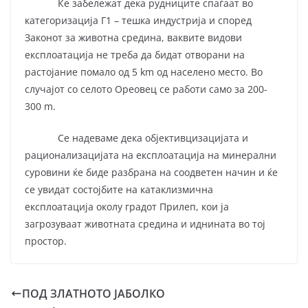
Ќе забележат дека рудниците спаѓаат во
категоризација Г1 – тешка индустрија и според
Законот за животна средина, ваквите видови
експлоатација не треба да бидат отворани на
растојание помало од 5 km од населено место. Во
случајот со селото Ореовец се работи само за 200-
300 m.
Се надеваме дека објективцизацијата и
рационализацијата на експлоатација на минерални
суровини ќе биде разбрана на соодветен начин и ќе
се увидат состојбите на катаклизмична
експлоатација околу градот Прилеп, кои ја
загрозуваат животната средина и иднината во тој
простор.
ПОД ЗЛАТНОТО ЈАБОЛКО