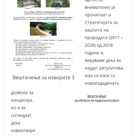
внимателно ја
прочитаат и
Стратегијата за
заштита на
природата (2017 –
2028) од 2018
година и,
веруваме дека ќе
најдат регулатива,
која се коси со
Вештачење за изворите 3
новоиздадената
дозвола за
концесија,
но и ќе
согледаат
дека
новоотворе