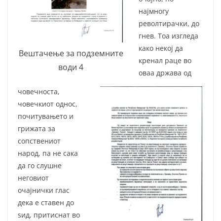
најмногу
револтирачки, до
гнев. Тоа изгледа
како некој да
Вештачење за подземните
кренал раце во
води 4
оваа држава од
човечноста,
човечкиот однос,
почитувањето и
грижата за
сопствениот
народ, па не сака
да го слушне
неговиот
очајнички глас
дека е ставен до
ѕид, притиснат во