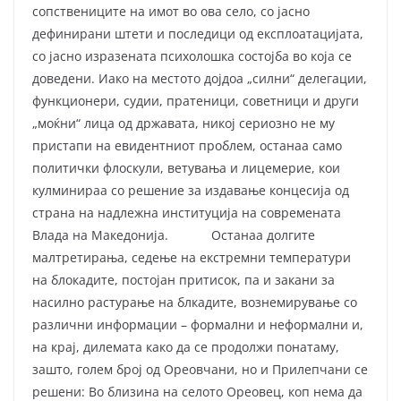
сопствениците на имот во ова село, со јасно
дефинирани штети и последици од експлоатацијата,
со јасно изразената психолошка состојба во која се
доведени. Иако на местото дојдоа „силни“ делегации,
функционери, судии, пратеници, советници и други
„моќни“ лица од државата, никој сериозно не му
пристапи на евидентниот проблем, останаа само
политички флоскули, ветувања и лицемерие, кои
кулминираа со решение за издавање концесија од
страна на надлежна институција на современата
Влада на Македонија. Останаа долгите
малтретирања, седење на екстремни температури
на блокадите, постојан притисок, па и закани за
насилно растурање на блкадите, вознемирување со
различни информации – формални и неформални и,
на крај, дилемата како да се продолжи понатаму,
зашто, голем број од Ореовчани, но и Прилепчани се
решени: Во близина на селото Ореовец, коп нема да