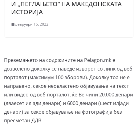
И „ПЕГЛАЊЕТО“ НА МАКЕДОНСКАТА
ИСТОРИЈА
февруари 16, 2022
Преземањето на содржините на Pelagon.mk е
дозволено доколку се наведе изворот со линк од веб
порталот (максимум 100 зборови). Доколку тоа не е
направено, секое неовластено објавување на текст
или видео од веб порталот, ќе Ве чини 20.000 денари
(дваесет илјади денари) и 6000 денари (шест илјади
денари) за секое објавување на фотографија без
пресметан ДДВ.