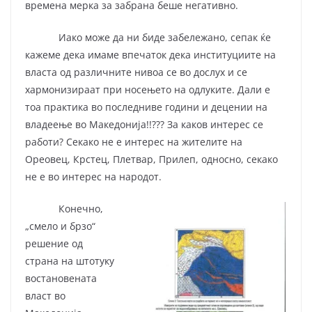
времена мерка за забрана беше негативно.
Иако може да ни биде забележано, сепак ќе
кажеме дека имаме впечаток дека институциите на
власта од различните нивоа се во дослух и се
хармонизираат при носењето на одлуките. Дали е
тоа практика во последниве години и децении на
владеење во Македонија!!??? За каков интерес се
работи? Секако не е интерес на жителите на
Ореовец, Крстец, Плетвар, Прилеп, односно, секако
не е во интерес на народот.
Конечно,
„смело и брзо“
решение од
страна на штотуку
востановената
власт во