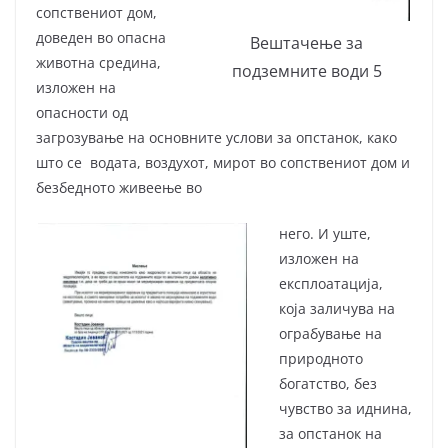
сопствениот дом,
доведен во опасна
Вештачење за
животна средина,
подземните води 5
изложен на
опасности од
загрозување на основните услови за опстанок, како
што се водата, воздухот, мирот во сопствениот дом и
безбедното живеење во
него. И уште,
изложен на
експлоатација,
која заличува на
ограбување на
природното
богатство, без
чувство за иднина,
за опстанок на