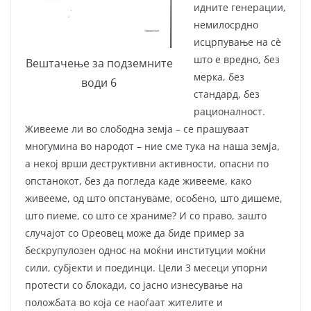
идните генерации,
немилосрдно
исцрпување на сè
што е вредно, без
Вештачење за подземните
мерка, без
води 6
стандард, без
рационалност.
Живееме ли во слободна земја – се прашуваат
многумина во народот – ние сме тука на наша земја,
а некој врши деструктивни активности, опасни по
опстанокот, без да погледа каде живееме, како
живееме, од што опстануваме, особено, што дишеме,
што пиеме, со што се храниме? И со право, зашто
случајот со Ореовец може да биде пример за
бескрупулозен однос на моќни институции моќни
сили, субјекти и поединци. Цели 3 месеци упорни
протести со блокади, со јасно изнесување на
положбата во која се наоѓаат жителите и