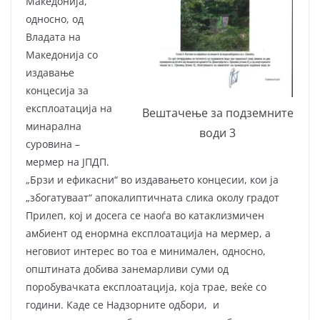
Македонија,
односно, од
Владата на
Македонија со
издавање
концесија за
експлоатација на
Вештачење за подземните
минарална
води 3
суровина –
мермер на ЈПДП.
„Брзи и ефикасни“ во издавањето концесии, кои ја
„збогатуваат“ апокалиптичната слика околу градот
Прилеп, кој и досега се наоѓа во катаклизмичен
амбиент од енормна експлоатација на мермер, а
неговиот интерес во тоа е минимален, односно,
општината добива занемарливи суми од
поробувачката експлоатација, која трае, веќе со
години. Каде се Надзорните одбори, и