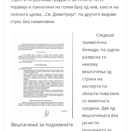
појавија и пукнатини на голем број од нив, како и на
селската црква, „Св. Димитрија“, па другите видови
стрес беа неминовни.
Следеше
тримесечна
блокада, па судска
разврска со
неколку
вештачења од
страна на
експерти по
области поврзани
со животната
средина. Две од
вештачењата беа
јасни по
Вештачење за подземните
прашањето за