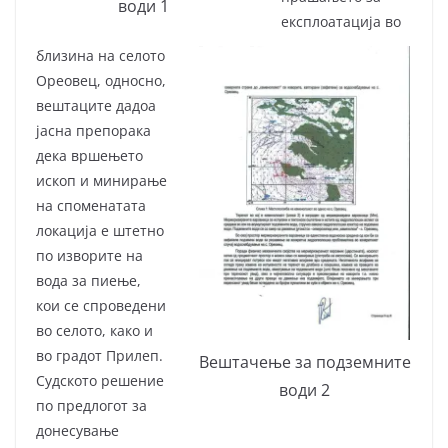
води 1
експлоатација во
близина на селото
Ореовец, односно,
вештаците дадоа
јасна препорака
дека вршењето
ископ и минирање
на споменатата
локација е штетно
по изворите на
вода за пиење,
кои се спроведени
во селото, како и
во градот Прилеп.
Вештачење за подземните
Судското решение
води 2
по предлогот за
донесување