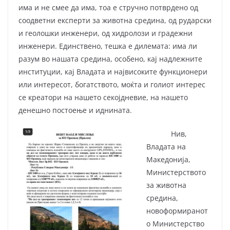
има и не смее да има, тоа е стручно потврдено од
соодветни експерти за животна средина, од рударски
и геолошки инженери, од хидролози и градежни
инженери. Единствено, тешка е дилемата: има ли
разум во нашата средина, особено, кај надлежните
институции, кај Владата и највисоките функционери
или интересот, богатството, моќта и голиот интерес
се креатори на нашето секојдневие, на нашето
денешно постоење и иднината.
Нив,
Владата на
Македонија,
Министерството
за животна
средина,
новоформиранот
о Министерство