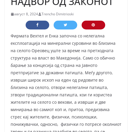
НАДВОР ОД ЗАКОНОТ
август 8, 2024
Trencho Dimitrioski
Фирмата Вехтел и Енка започна со нелегална
експлоатација на минерални суровини во близина
на селото Ореовец уште за време на претходната
структура на власт во Македонија. Само со обично
барање за концесија од страна на Јавното
претпријатие за државни патишта. Меѓу другото,
изврши широк ископ на еден од ридовите во
близина на селото, отвори нелегални патишта,
зтвори традиционални патишта, кои ги користеа
жителите на селото со векови, а изврши и две
минирања во самиот коп и, притоа, предизвика
стрес кај жителите, физички, психолошки,
понижувачки, односно, физички го потресе околниот
терен и ги разниша градбите во селото, па се