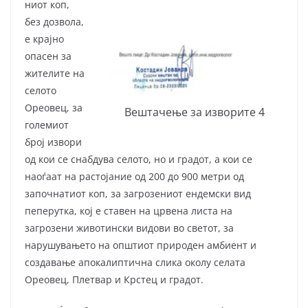
ниот коп,
без дозвола,
е крајно
опасен за
жителите на
селото
Ореовец, за
Вештачење за изворите 4
големиот
број извори
од кои се снабдува селото, но и градот, а кои се
наоѓаат на растојание од 200 до 900 метри од
започнатиот коп, за загрозениот ендемски вид
пеперутка, кој е ставен на црвена листа на
загрозени животински видови во светот, за
нарушувањето на општиот природен амбиент и
создавање апокалиптична слика околу селата
Ореовец, Плетвар и Крстец и градот.