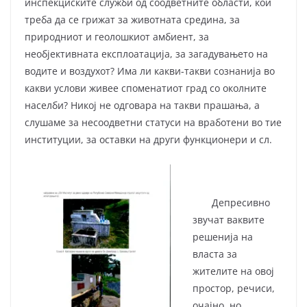
инспекциските служби од соодветните области, кои
треба да се грижат за животната средина, за
природниот и геолошкиот амбиент, за
необјективната експлоатација, за загадувањето на
водите и воздухот? Има ли какви-такви сознанија во
какви услови живее споменатиот град со околните
населби? Никој не одговара на такви прашања, а
слушаме за несоодветни статуси на вработени во тие
институции, за оставки на други функционери и сл.
Депресивно
звучат ваквите
решенија на
власта за
жителите на овој
простор, речиси,
очајно, но