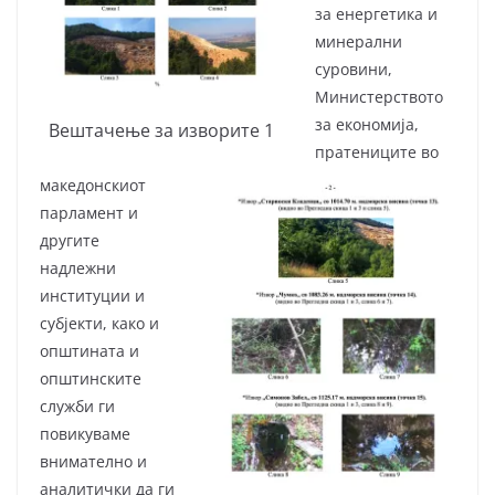
за енергетика и
минерални
суровини,
Министерството
за економија,
Вештачење за изворите 1
пратениците во
македонскиот
парламент и
другите
надлежни
институции и
субјекти, како и
општината и
општинските
служби ги
повикуваме
внимателно и
аналитички да ги