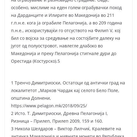
особено, мислиме на еден голем ограбувачки поход
на Дарданците и Илирите во Македонија во 211
г.п.н.е. кога ја ограбиле Пелагонија, а во 209 година
п.н.е., искористувајќи го отсуството на Филип V, кој
бил со војска за средување на состојбите далеку на
југот од полуостровот, навлегле длабоко во
Македонија и преку Пелагонија стигнале дури до
Орестида (Костурско).5
1 Тренчо Димитриоски, Остатоци од антички град на
локалитетот „Марков Чардак кај селото Бело Поле,
општина Долнени,
https://www.pelagon.mk/2018/09/25/
2 Исто. Т. Димитриоски, Древна Пелагонија I,
Ризница – Прилеп, Прилеп 2009, 159 и 160.
3 Никола Шелдаров – Виктор Лилчиќ, Кралевите на
античка Македонија и нивните монети во Република