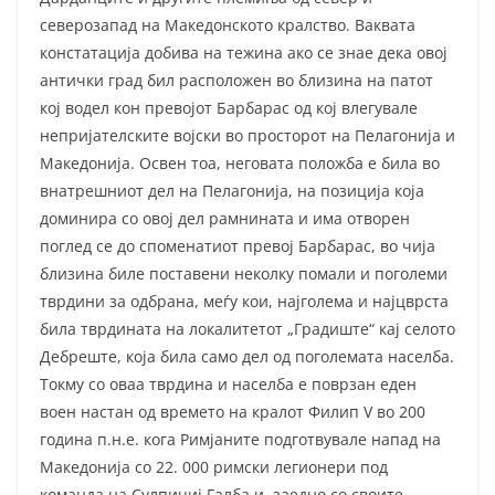
северозапад на Македонското кралство. Ваквата
констатација добива на тежина ако се знае дека овој
антички град бил расположен во близина на патот
кој водел кон превојот Барбарас од кој влегувале
непријателските војски во просторот на Пелагонија и
Македонија. Освен тоа, неговата положба е била во
внатрешниот дел на Пелагонија, на позиција која
доминира со овој дел рамнината и има отворен
поглед се до споменатиот превој Барбарас, во чија
близина биле поставени неколку помали и поголеми
тврдини за одбрана, меѓу кои, најголема и најцврста
била тврдината на локалитетот „Градиште“ кај селото
Дебреште, која била само дел од поголемата населба.
Токму со оваа тврдина и населба е поврзан еден
воен настан од времето на кралот Филип V во 200
година п.н.е. кога Римјаните подготвувале напад на
Македонија со 22. 000 римски легионери под
команда на Сулпициј Галба и, заедно со своите