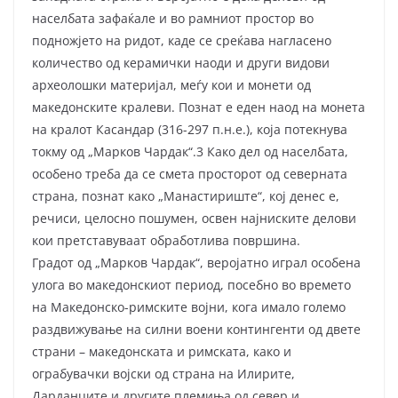
населбата зафаќале и во рамниот простор во
подножјето на ридот, каде се среќава нагласено
количество од керамички наоди и други видови
археолошки материјал, меѓу кои и монети од
македонските кралеви. Познат е еден наод на монета
на кралот Касандар (316-297 п.н.е.), која потекнува
токму од „Марков Чардак“.3 Како дел од населбата,
особено треба да се смета просторот од северната
страна, познат како „Манастириште“, кој денес е,
речиси, целосно пошумен, освен најниските делови
кои претставуваат обработлива површина.
Градот од „Марков Чардак“, веројатно играл особена
улога во македонскиот период, посебно во времето
на Македонско-римските војни, кога имало големо
раздвижување на силни воени контингенти од двете
страни – македонската и римската, како и
ограбувачки војски од страна на Илирите,
Дарданците и другите племиња од север и