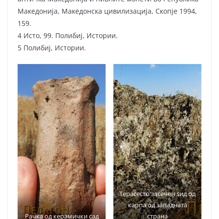
Македонија, Македонска цивилизација, Скопје 1994,
159.
4 Исто, 99. Полибиј, Истории.
5 Полибиј, Истории.
Терасесто засечен ѕид од
карпа од западната
Рачка од керамички сад
страна