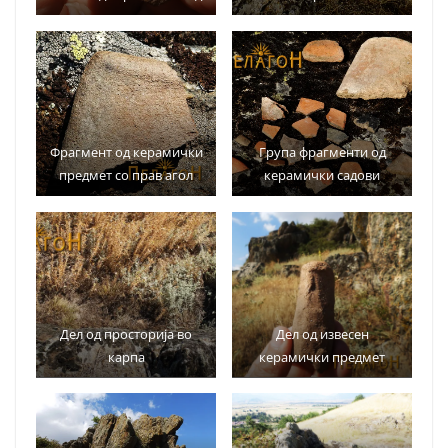
Фрагмент од керамички
Група фрагменти од
предмет со прав агол
керамички садови
Дел од просторија во
Дел од извесен
карпа
керамички предмет