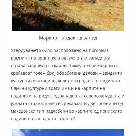
Марков Чардак од запад
Утврдувањето било расположено на поголема
рамнина на врвот, која од јужната и западната
страна завршува со карпи. Токму по овие карпи се
среќаваат голем број обработени делови – евиденти
културни остатоци од делот на градот со тврдината.
Слични културни траги има и на карпите на
падините на ридот, од западната, северозападната и
јужната страна, каде се среќаваат и две гробници од
македонски тип издлабени во карпите од пониските
падини на западната страна.2