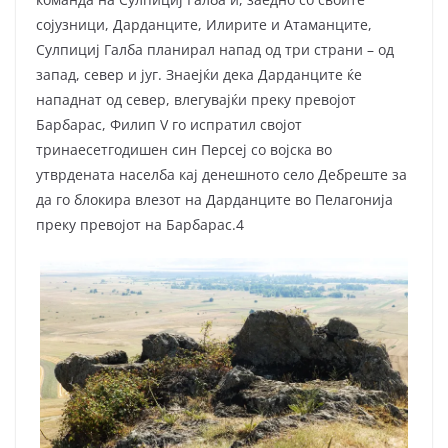
сојузници, Дарданците, Илирите и Атаманците,
Сулпициј Галба планирал напад од три страни – од
запад, север и југ. Знаејќи дека Дарданците ќе
нападнат од север, влегувајќи преку превојот
Барбарас, Филип V го испратил својот
тринаесетгодишен син Персеј со војска во
утврдената населба кај денешното село Дебреште за
да го блокира влезот на Дарданците во Пелагонија
преку превојот на Барбарас.4