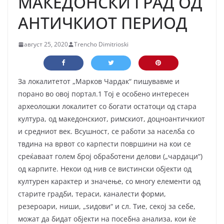
МАКЕДОНСКИ ГРАД ОД
АНТИЧКИОТ ПЕРИОД
август 25, 2020
Trencho Dimitrioski
За локалитетот „Марков Чардак“ пишувавме и
порано во овој портал.1 Тој е особено интересен
археолошки локалитет со богати остатоци од стара
култура, од македонскиот, римскиот, доцноантичкиот
и средниот век. Всушност, се работи за населба со
твдина на врвот со карпести површини на кои се
среќаваат голем број обработени делови („чардаци“)
од карпите. Некои од нив се вистински објекти од
културен карактер и значење, со многу елементи од
старите градби, тераси, каналести форми,
резероари, ниши, „ѕидови“ и сл. Тие, секој за себе,
можат да бидат објекти на посебна анализа, кои ќе