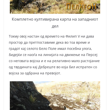
Комплетно култивирана карпа на западниот
дел
Токму овој настан од времето на Филип V ни дава
простор да претпоставиме дека во тоа време и
градот кај селото Бело Поле имал посебна улога,
бидејќи се наоѓа на линијата на движење на Персеј
со неговата војска и е на релативно мало растојание
од тврдината кај Дебреште во која бил испратен со
војска за одбрана на превојот.