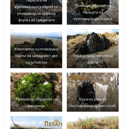
Голем резервоар на
култивираната карпа со
терасата од
резервоар со кружна
култивираната карпа
форма во средината
Комплетно култивирана
карпа на западниот дел
Тераса пред поголема
од југоисток
карпа
Резервоар обраснат со
Кружна јама за
растенија
поставување дрвен столб