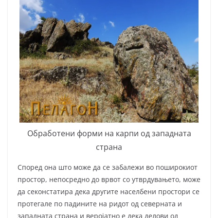
Обработени форми на карпи од западната
страна
Според она што може да се забалежи во поширокиот
простор, непосредно до врвот со утврдувањето, може
да секонстатира дека другите населбени простори се
протегале по падините на ридот од северната и
западната страна и веројатно е дека делови од