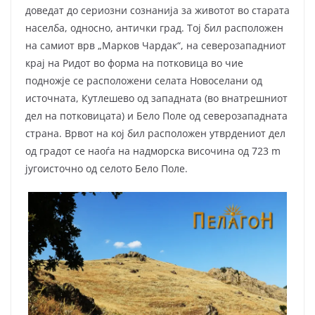
доведат до сериозни сознанија за животот во старата
населба, односно, антички град. Тој бил расположен
на самиот врв „Марков Чардак“, на северозападниот
крај на Ридот во форма на потковица во чие
подножје се расположени селата Новоселани од
источната, Кутлешево од западната (во внатрешниот
дел на потковицата) и Бело Поле од северозападната
страна. Врвот на кој бил расположен утврдениот дел
од градот се наоѓа на надморска височина од 723 m
југоисточно од селото Бело Поле.