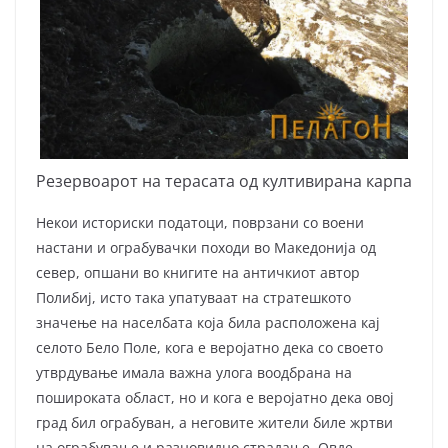
Резервоарот на терасата од култивирана карпа
Некои историски податоци, поврзани со воени
настани и ограбувачки походи во Македонија од
север, опшани во книгите на античкиот автор
Полибиј, исто така упатуваат на стратешкото
значење на населбата која била расположена кај
селото Бело Поле, кога е веројатно дека со своето
утврдување имала важна улога воодбрана на
пошироката област, но и кога е веројатно дека овој
град бил ограбуван, а неговите жители биле жртви
на ограбување и разновидно страдање. Овде,