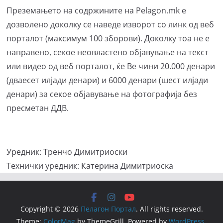
Преземањето на содржините на Pelagon.mk е
дозволено доколку се наведе изворот со линк од веб
порталот (максимум 100 зборови). Доколку тоа не е
направено, секое неовластено објавување на текст
или видео од веб порталот, ќе Ве чини 20.000 денари
(дваесет илјади денари) и 6000 денари (шест илјади
денари) за секое објавување на фотографија без
пресметан ДДВ.
Уредник: Тренчо Димитриоски
Технички уредник: Катерина Димитриоска
Copyright © 2026
Пелагон Портал
. All rights reserved.
Theme:
ColorMag
by ThemeGrill. Powered by
WordPress
.