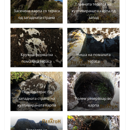
Главната тератса на
Засечена карпа со тераса
култивираната карпа од
од западната страна
запад
Кружна форма на
Ниша на помалата
помалата тераса
тераса
Помала терас од
западната страна на
Голем резервоар во
култивираната карпа
карпа
Терасата на