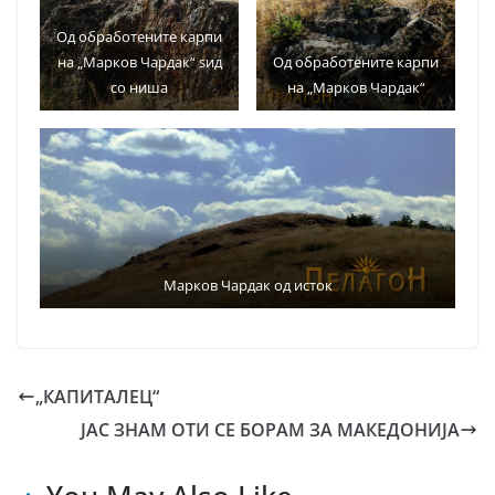
Од обработените карпи
на „Марков Чардак“ ѕид
Од обработените карпи
со ниша
на „Марков Чардак“
Марков Чардак од исток
„КАПИТАЛЕЦ“
ЈАС ЗНАМ ОТИ СЕ БОРАМ ЗА МАКЕДОНИЈА