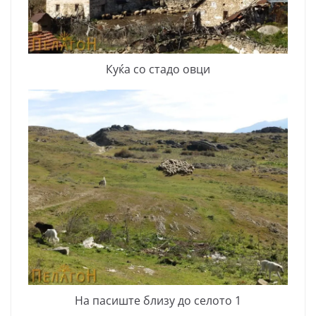
Куќа со стадо овци
На пасиште близу до селото 1