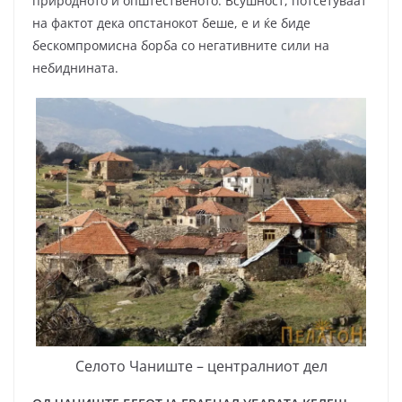
природното и општественото. Всушност, потсетуваат
на фактот дека опстанокот беше, е и ќе биде
бескомпромисна борба со негативните сили на
небиднината.
Селото Чаниште – централниот дел