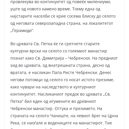
провлекува во континуитет од повеќе милениуми,
уште од новото камено време. Токму една од
најстарите населби се крие сосема блиску до селото
од неговата северозападна страна, на локалитетот
„Ѓерамиди“.
Во црквата Св, Петка ќе ги сретнете старите
културни врски на селото со големиот манастир
познат како Св. Димитрија – Чебренски. На предниот
ѕид во црквата, од внатрешната страна, десно од
вратата, е насликан Папа Ристе Чебренски. Денес
негови потомци од селото го носат истото презиме,
како чувари на наследството и културниот
континуитет. Насликаниот предок во црквата „Св.
Петка“ бил еден од игумените во древниот
Чебренски манастир. Оттука и презимето. На
страната на селото Чаниште, на левиот брег на Црна
Река, се наоѓале и водениците на манастирот. Тие