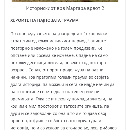
Историскиот врв Маргара врвот 2
ХЕРОИТЕ НА НАЈНОВАТА ТРАУМА
По спроведувањето на „напредните“ економски
стратегии од комунистичкиот период Чаниште
повторно е изложено на голем предизвик. Ќе
опстане или сосема ќе исчезне. Спадна на само
неколку десетици жители, повеќето од постара
возраст. Сепак, отпорот продолжува на разни
начини. Тоа прегрпми големи трауми во својата
долга историја, па можеби и сега ќе најде начин да
на го прекине своето долго патешествие низ
времињата. Тука се и неколку помлади жители, на
кои им е мил просторот и татковите огништа, па
дури и се задоволни со она што им го дава овој
простор, кој дише со богатсвото од култура и
историја, но и со услови за сточарење, лов, риболов