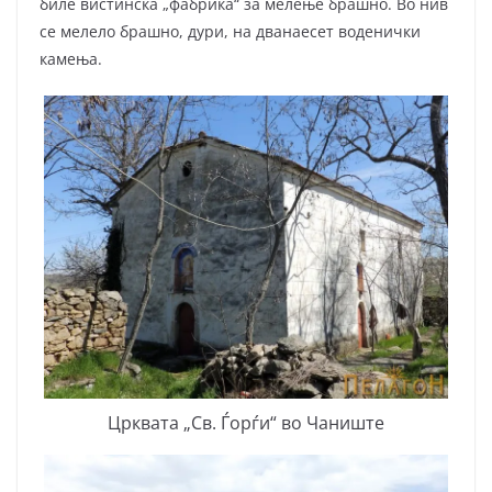
биле вистинска „фабрика“ за мелење брашно. Во нив
се мелело брашно, дури, на дванаесет воденички
камења.
Црквата „Св. Ѓорѓи“ во Чаниште