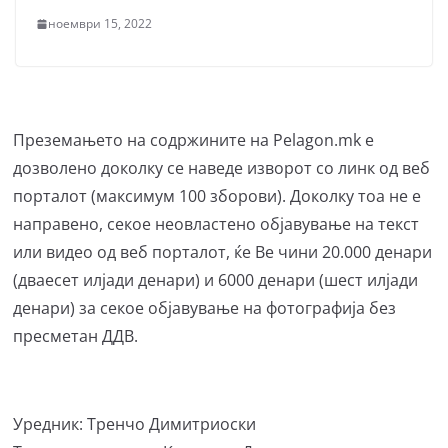
ноември 15, 2022
Преземањето на содржините на Pelagon.mk е
дозволено доколку се наведе изворот со линк од веб
порталот (максимум 100 зборови). Доколку тоа не е
направено, секое неовластено објавување на текст
или видео од веб порталот, ќе Ве чини 20.000 денари
(дваесет илјади денари) и 6000 денари (шест илјади
денари) за секое објавување на фотографија без
пресметан ДДВ.
Уредник: Тренчо Димитриоски