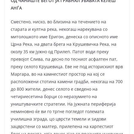
ОД ЧАНИШТЕ БЕГОТ ЈА ГРАБНАЛ УБАВАТА КЕЛЕШ
АНЃА
Сместено, ниско, во близина на течението на
старата и култна река, некогаш нарекувана со
митолошкото име Еригон, денеска со описното име
Црна Река, на двата брега на Крушевичка Река, на
околу 35 км јужно од Прилеп. Патот води преку
превојот Слива, па десно по тесниот асфалтен пат,
преку селото Крушевица. Еве не под историскиот врв
Маргара, во на камнестиот простор на кој се
расположени стотина камени градби, некогаш на 700
до 800 жители, денес селото е сведено на
четириесетина борци со неразумието на
уништувачките стратегии. На јужната периферија
неминовно ќе ви го тргне погледот големата
училишна зграда, цо цврсти темели и ѕидови
зацврстени со малтер, прилепена на карпестиот
брег на реката, која денес зјае со празните училници