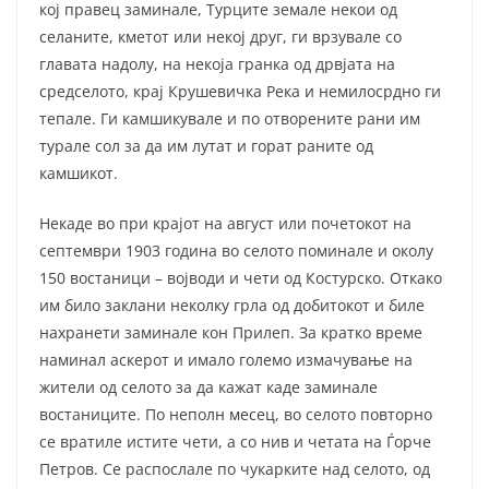
кој правец заминале, Турците земале некои од
селаните, кметот или некој друг, ги врзувале со
главата надолу, на некоја гранка од дрвјата на
средселото, крај Крушевичка Река и немилосрдно ги
тепале. Ги камшикувале и по отворените рани им
турале сол за да им лутат и горат раните од
камшикот.
Некаде во при крајот на август или почетокот на
септември 1903 година во селото поминале и околу
150 востаници – војводи и чети од Костурско. Откако
им било заклани неколку грла од добитокот и биле
нахранети заминале кон Прилеп. За кратко време
наминал аскерот и имало големо измачување на
жители од селото за да кажат каде заминале
востаниците. По неполн месец, во селото повторно
се вратиле истите чети, а со нив и четата на Ѓорче
Петров. Се распослале по чукарките над селото, од