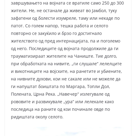
завршувањето на војната се вратиле само 250 до 300
жители. Не, не останале да живеат во Јамбол, туку
зафатени од болести изумреле, таму или некаде по
патот. Со голем напор, тешка работа и селото
повторно се закуќило и брзо го достигнало
жителството од пред интернацијата, па и поголемо
од него. Последиците од војната продолжиле да ги
трауматизираат жителите на Чаниште. Тие долго,
при обработката на нивите, „ги слушале“ лелелците
и викотниците на војските, на ранетите и убиените,
на нивните духови, кои не сакале или не можеле да
ги напуштат боиштата по Маргара, Топли Дол,
Полената, Црна Река. „Навечер“ излегувале од
рововите и развикувале „ура“ или лелекале како
последица на раните од кои починале овде по
ридиштата околу селото.