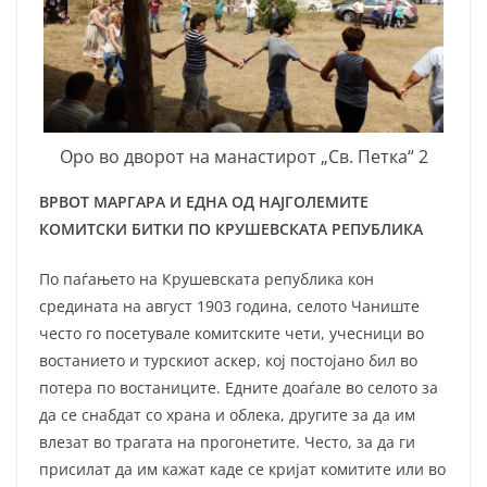
Оро во дворот на манастирот „Св. Петка“ 2
ВРВОТ МАРГАРА И ЕДНА ОД НАЈГОЛЕМИТЕ
КОМИТСКИ БИТКИ ПО КРУШЕВСКАТА РЕПУБЛИКА
По паѓањето на Крушевската република кон
средината на август 1903 година, селото Чаниште
често го посетувале комитските чети, учесници во
востанието и турскиот аскер, кој постојано бил во
потера по востаниците. Едните доаѓале во селото за
да се снабдат со храна и облека, другите за да им
влезат во трагата на прогонетите. Често, за да ги
присилат да им кажат каде се кријат комитите или во