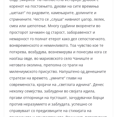
коренот на постоењето, духови на сите времиња
„шетаат“ по ридовите, камењарите, долините и
стрмнините. Често се „слуша“ нивниот џагор, лелек,
смеа или шепотење. Многу судбини вкоренети во
просторот зачмаен од старост, заборавеност и
немарност го полнат етерот како дел сепостоечкото,
вонвременското и неминливото. Тоа чувство кое те
поткрева, возбудува, вознемирува и понесува кога се
наоѓаш овде, во мариовското село Чаниште и
неговата околина, преполна со траги на
милениумското присуство. Напуштено од денешните
стратези на времето, „умните“ глави на
современоста, кројачи на „светлата иднина“. Денес
неколку семејства, заблудени во својата идила,
пргави отпорници на пустошот, зачудувачки борци
против неразумието и заблудата, успешно се
справуваат со предизвиците на стихијата на