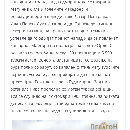
западната страна, за да одморат и да се нахранат.
Меѓу нив биле и големите македонски
револуционери и војводи, како Лазар Поптрајков,
Иван Попов, Лука Иванов и др. Од некаде стигнал
аскер и ги нападнал рано претпладне. Комитите
успеале да го одбијат првиот напад и да се повлечат
кон врвот Маргара во правецот на селото Орле. Се
развила голема битка межу 150 востаници и 5.500
турски аскер. Вечерта вистаниците, со фрлање на
буре полно со барут, со запален фитиљ меѓу турските
војници, успеале да се пробијат и да се повлечат
преку Црна Река, кон селото Будимирци. Зад нив
останала нива преполна со мртви турски војници.
Тоа се случило на 2 октомври 1903 година, за битката
денес, како обележје, стои една темно-сива камена
плоча со натпис на ѕидот на училишната зграда.