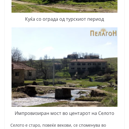
Куќа со ограда од турскиот период
Импровизиран мост во центарот на Селото
Селото е старо, повеќе векови, се споменува во