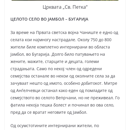
Црквата „Св. Петка“
ЦЕЛОТО СЕЛО ВО ЈАМБОЛ – БУГАРИЈА
За време на Првата светска војна Чаниште е едно од
селата кои најмногу настрадале. Околу 750 до 800
жители биле комплетно интернирани во областа
Јамбол, во Бугарија. Долго било патувањето на
жените, мажите, старците и децата, големи
страдањата. Само по некој член од одредени
семејства останале во некои од околните села за да
зачуваат нешто од имото, особено добитокот. Митре
од Анѓелчевци останал како еден од помладите од
семејството во селото Вепрчани, но не преживеал. Го
фатила некоја тешка болест и починал во ова село,
пред да се вратат неговите од Јамбол.
Од осумстотините интернирани жители, по