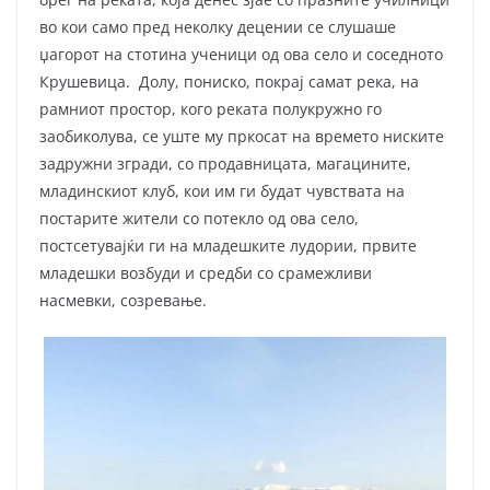
во кои само пред неколку децении се слушаше
џагорот на стотина ученици од ова село и соседното
Крушевица. Долу, пониско, покрај самат река, на
рамниот простор, кого реката полукружно го
заобиколува, се уште му пркосат на времето ниските
задружни згради, со продавницата, магацините,
младинскиот клуб, кои им ги будат чувствата на
постарите жители со потекло од ова село,
постсетувајќи ги на младешките лудории, првите
младешки возбуди и средби со срамежливи
насмевки, созревање.