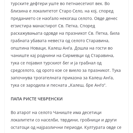
турските дефтери уште во петнаесетиот век. Во
близина е локалитетот Старо Село, на кој, според
преданието се наоѓало некогаш селото. Овде денес
егзистира манастирот Св. Петка, Според
раскажувањата одовде на празникот Св. Петка, била
грабната убавата невеста од селото Старавина,
општина Новаци, Калеш Анѓа. Дошла на гости во
чаниште кај роднини на Сирмевци од Старавина,
тука се појавил турскиот бег и ја грабнал од
средселото, од орото кое се виело за празникот. Тука
започнува трогателната приказна за Калеш Анѓа,
тука се зародила и песната „Калеш, бре Анѓо“.
ПАПА РИСТЕ ЧЕБРЕНСКИ
Во атарот на селото Чаниште има десетици
локалитети со населби, тврдини, гробници и други
остатоци од најразлични периоди. Културата овде се