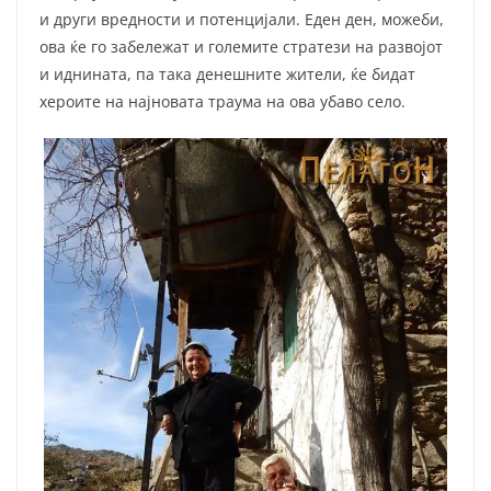
и други вредности и потенцијали. Еден ден, можеби,
ова ќе го забележат и големите стратези на развојот
и иднината, па така денешните жители, ќе бидат
хероите на најновата траума на ова убаво село.