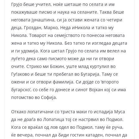
Грујо беше учител, ноќе шеташе по селата и им
покажуваше писмо и наука на селаните. Таква беше
неговата јунаштина, си ја остави жената со четири
деца, Гроздан, Марко, Неда иНикола и татко му
Никола. Товарот на семејството го понесоа неговата
жена и татко му Никола. Без татко ги изгледаа децата
и ги удомија. Кога шетал Грујо по селата им велел на
луѓето дека само писмото може да ни ги отвори
очите. Стрико ми Божин, уште млад куртулил во
Гуѓаково и беше ти пребегал во Бугарија. Таму се
ожени и си отвори фамилија. Си дојде со ’второто
бугарско’, со себе го донесе и синот Војкан кој си има
потомство во Софија.
Откако лопатичани со триста маки го испадија Муса
да не доаѓа во Лопатица тој се настрвил во Подмол.
Кога се враќал од лов одел во Подмол, таму ќе руча,
ќе вечера, почнал да биди гостин катаден, почнал да