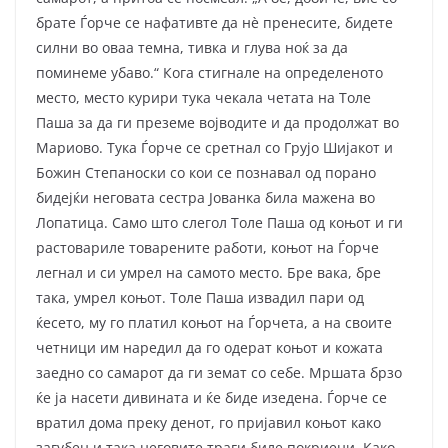
брате Ѓорче се нафативте да нè пренесите, бидете
силни во оваа темна, тивка и глува ноќ за да
поминеме убаво.“ Кога стигнале на определеното
место, место курири тука чекала четата на Толе
Паша за да ги преземе војводите и да продолжат во
Мариово. Тука Ѓорче се сретнал со Грујо Шијакот и
Божин Степаноски со кои се познавал од порано
бидејќи неговата сестра Јованка била мажена во
Лопатица. Само што слегол Толе Паша од коњот и ги
растовариле товарените работи, коњот на Ѓорче
легнал и си умрел на самото место. Бре вака, бре
така, умрел коњот. Толе Паша извадил пари од
ќесето, му го платил коњот на Ѓорчета, а на своите
четници им наредил да го одерат коњот и кожата
заедно со самарот да ги земат со себе. Мршата брзо
ќе ја насети дивината и ќе биде изедена. Ѓорче се
вратил дома преку денот, го пријавил коњот како
загубен и така неговите траги биле покриени. Како