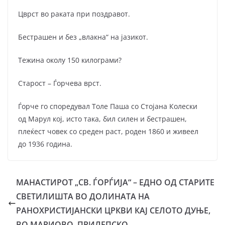
Цврст во раката при поздравот.
Бестрашен и без „влакна“ на јазикот.
Тежина околу 150 килограми?
Старост – Ѓорчева врст.
Ѓорче го споредувал Толе Паша со Стојана Колески
од Марул кој, исто така, бил силен и бестрашен,
плеќест човек со среден раст, роден 1860 и живеел
до 1936 година.
МАНАСТИРОТ „СВ. ЃОРЃИЈА“ – ЕДНО ОД СТАРИТЕ
СВЕТИЛИШТА ВО ДОЛИНАТА НА
РАНОХРИСТИЈАНСКИ ЦРКВИ КАЈ СЕЛОТО ДУЊЕ,
ВО МАРИОВО, ПРИЛЕПСКО