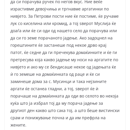
да си порачува ручек по негов вкус. Ние веќе
израстивме девојчиња и тргнавме аргатинки по
нивјето. За Петрови пости ние ќе постиме, ќе ручаме
лук со киселина или кромид, а тој ѕверот Муслија ќе
доаѓа или ќе си оди од нашето село да порачува или
да си го земе порачаното јадење. Ако задоцнел на
горештините ќе застанеше под некое дрво крај
патот, ќе седне да ги пречекува домаќинките и ќе ги
претресува која какво јадење му носи на аргатите по
нивјето и ако му се бендисаше некое од јадењата ќе
ѝ го земеше на домаќинката од раце и ќе си
заминеше дома за с. Мусинци и така нејзините
аргати ќе останеа гладни, а тој, ѕверот ќе ѝ
порачаше на домаќинката да оди во селото во некоја
куќа што ја избрал тој да му порача јадење за
другиот ден какво што сака тој, а што беше вистински
срам и понижување почна и да им префрла на
жените.