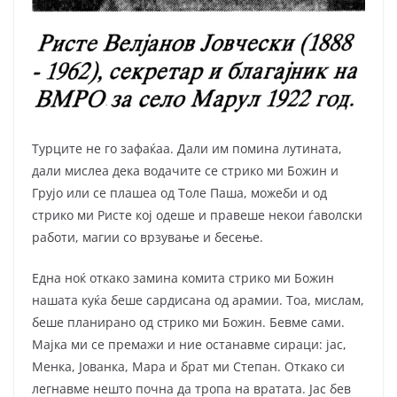
Турците не го зафаќаа. Дали им помина лутината,
дали мислеа дека водачите се стрико ми Божин и
Грујо или се плашеа од Толе Паша, можеби и од
стрико ми Ристе кој одеше и правеше некои ѓаволски
работи, магии со врзување и бесење.
Една ноќ откако замина комита стрико ми Божин
нашата куќа беше сардисана од арамии. Тоа, мислам,
беше планирано од стрико ми Божин. Бевме сами.
Мајка ми се премажи и ние останавме сираци: јас,
Менка, Јованка, Мара и брат ми Степан. Откако си
легнавме нешто почна да тропа на вратата. Јас бев