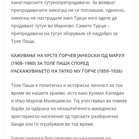
канатларските тутунопрепродавачи. За возврат
препродавачите никогаш не се поплакале, односно,
никогаш не настрадале како Турци кога оделе да
продаваат тутун во Мариово. Самите Турци –
препродавачи на тутун зборувале сè најдобро за
Толе Паша.
КАЖУВАЊЕ НА КРСТЕ ЃОРЧЕВ ЈАНКОСКИ ОД МАРУЛ
(1908–1980) ЗА ТОЛЕ ПАША СПОРЕД
РАСКАЖУВАЊЕТО НА ТАТКО МУ ЃОРЧЕ (1859–1926)
Толе Паша е политичка и историска личност за тоа
време во нашите краеви, исто како Кузман Капидан
и Иљо Марков Малешевски. Тој учествувал во повеќе
борби за одбрана на незаштитеното македонско
христијанско население од турските разбојнички
банди кои го ограбувале во тоа време.
Горче Јанкоски бил одреден од началникот на