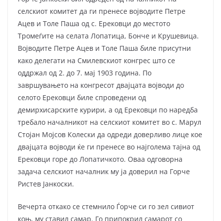
селскиот комитет да ги пренесе војводите Петре
Ацев и Толе Паша од с. Ерековци до местото
Тромеѓите на селата Лопатица, Бонче и Крушевица.
Војводите Петре Ацев и Толе Паша биле присутни
како делегати на Смилевскиот конгрес што се
оддржал од 2. до 7. мај 1903 година. По
завршувањето на конгресот двајцата војводи до
селото Ерековци биле спроведени од
демирхисарските курири, а од Ерековци по наредба
требало началникот на селскиот комитет во с. Марул
Стојан Мојсов Колески да одреди доверливо лице кое
двајцата војводи ќе ги пренесе во најголема тајна од
Ерековци горе до Лопатичкото. Оваа одговорна
задача селскиот началник му ја доверил на Горче
Ристев Јанкоски.
Вечерта откако се стемнило Ѓорче си го зел сивиот
коњ, му ставил самар. Го припокрил самарот со