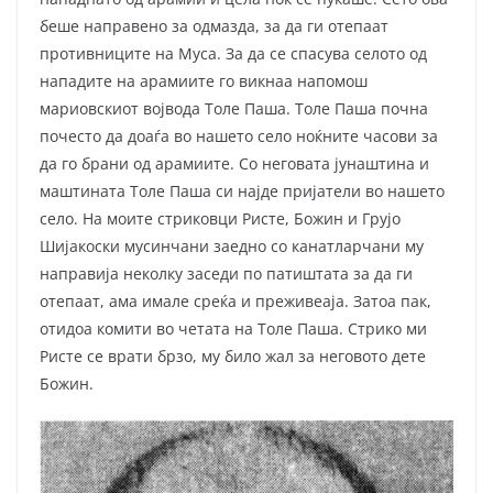
беше направено за одмазда, за да ги отепаат
противниците на Муса. За да се спасува селото од
нападите на арамиите го викнаа напомош
мариовскиот војвода Толе Паша. Толе Паша почна
почесто да доаѓа во нашето село ноќните часови за
да го брани од арамиите. Со неговата јунаштина и
маштината Толе Паша си најде пријатели во нашето
село. На моите стриковци Ристе, Божин и Грујо
Шијакоски мусинчани заедно со канатларчани му
направија неколку заседи по патиштата за да ги
отепаат, ама имале среќа и преживеаја. Затоа пак,
отидоа комити во четата на Толе Паша. Стрико ми
Ристе се врати брзо, му било жал за неговото дете
Божин.