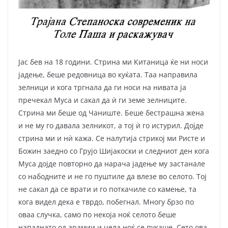
Јас бев на 18 години. Стрина ми Китаница ќе ни носи
јадење, беше редовница во куќата. Таа направила
зелници и кога тргнала да ги носи на нивата ја
пречекал Муса и сакал да ѝ ги земе зелниците.
Стрина ми беше од Чаниште. Беше бестрашна жена
и не му го давала зелникот, а тој ѝ го истурил. Дојде
стрина ми и нѝ кажа. Се налутија стрикој ми Ристе и
Божин заедно со Грујо Шијакоски и следниот ден кога
Муса дојде повторно да нарача јадење му застанале
со набодните и не го пуштиле да влезе во селото. Тој
не сакал да се врати и го поткачиле со камење, та
кога видел дека е тврдо, побегнал. Многу брзо по
оваа случка, само по некоја ноќ селото беше
нападнато од арамии и цела ноќ се пукаше. Сето ова