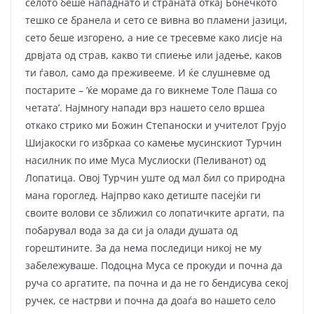
селото беше нападнато и страната откај Бонечкото
тешко се бранела и сето се вивна во пламени јазици,
сето беше изгорено, а ние се тресевме како лисје на
дрвјата од страв, какво ти спиење или јадење, каков
ти ѓавол, само да преживееме. И ќе слушневме од
постарите – ’ќе мораме да го викнеме Толе Паша со
четата’. Најмногу напади врз нашето село вршеа
откако стрико ми Божин Степаноски и учителот Грујо
Шијакоски го избркаа со камење мусинскиот Турчин
насилник по име Муса Муслиоски (Пеливанот) од
Лопатица. Овој Турчин уште од мал бил со природна
мана гороглед. Најпрво како детиште пасејќи ги
своите волови се зближил со лопатичките аргати, па
побарувал вода за да си ја олади душата од
горештините. За да нема последици никој не му
забележуваше. Подоцна Муса се прокуди и почна да
руча со аргатите, па почна и да не го бендисува секој
ручек, се настрви и почна да доаѓа во нашето село