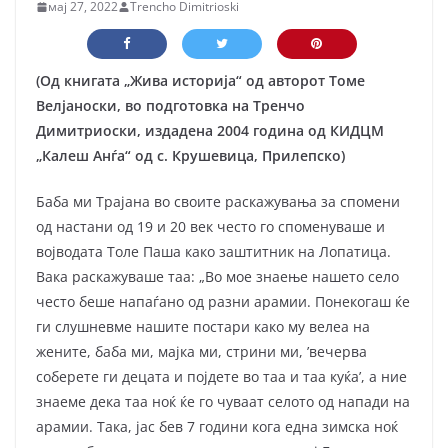
мај 27, 2022
Trencho Dimitrioski
(Од книгата „Жива историја“ од авторот Томе
Велјаноски, во подготовка на Тренчо
Димитриоски, издадена 2004 година од КИДЦМ
„Калеш Анѓа“ од с. Крушевица, Прилепско)
Баба ми Трајана во своите раскажувања за спомени
од настани од 19 и 20 век често го споменуваше и
војводата Толе Паша како заштитник на Лопатица.
Вака раскажуваше таа: „Во мое знаење нашето село
често беше напаѓано од разни арамии. Понекогаш ќе
ги слушневме нашите постари како му велеа на
жените, баба ми, мајка ми, стрини ми, ’вечерва
соберете ги децата и појдете во таа и таа куќа’, а ние
знаеме дека таа ноќ ќе го чуваат селото од напади на
арамии. Така, јас бев 7 години кога една зимска ноќ