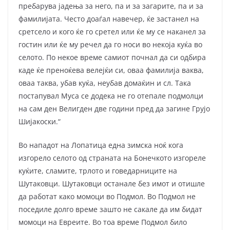
пребарува јадења за него, па и за загарите, па и за
фамилијата. Често доаѓал навечер, ќе застанел на
сретсело и кого ќе го сретел или ќе му се наканел за
гостин или ќе му речел да го носи во некоја куќа во
селото. По некое време самиот почнал да си одбира
каде ќе преноќева велејќи си, оваа фамилија ваква,
оваа таква, убав куќа, неубав домаќин и сл. Така
постапувал Муса се додека не го отепале подмолци
на сам ден Велигден две години пред да загине Грујо
Шијакоски.“
Во нападот на Лопатица една зимска ноќ кога
изгорело селото од страната на Бонечкото изгореле
куќите, сламите, трлото и говедарниците на
Шутаковци. Шутаковци останале без имот и отишле
да работат како момоци во Подмол. Во Подмол не
поседиле долго време зашто не сакале да им бидат
момоци на Евреите. Во тоа време Подмол било