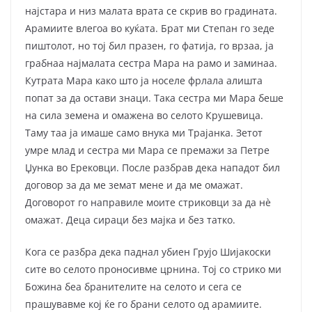
најстара и низ малата врата се скрив во градината.
Арамиите влегоа во куќата. Брат ми Степан го зеде
пиштолот, но тој бил празен, го фатија, го врзаа, ја
грабнаа најмалата сестра Мара на рамо и заминаа.
Кутрата Мара како што ја носеле фрлала алишта
попат за да остави знаци. Така сестра ми Мара беше
на сила земена и омажена во селото Крушевица.
Таму таа ја имаше само внука ми Трајанка. Зетот
умре млад и сестра ми Мара се премажи за Петре
Џунка во Ерековци. После разбрав дека нападот бил
договор за да ме земат мене и да ме омажат.
Договорот го направиле моите стриковци за да нè
омажат. Деца сираци без мајка и без татко.
Кога се разбра дека паднал убиен Грујо Шијакоски
сите во селото проносивме црнина. Тој со стрико ми
Божина беа бранителите на селото и сега се
прашувавме кој ќе го брани селото од арамиите.