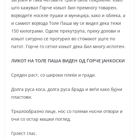
што кажувал Ѓорче коњот бил премногу товарен,
војводите носеле пушки и муниција, како и облека, а
и самиот војвода Толе Паша му се видел дека тежи
150 килограми. Оделе прекутрупа, преку долови и
коњот сигурно се протурил во стомакот уште по
патот. Горче го сетил коњот дека бил многу испотен.
ЛИКОТ НА ТОЛЕ ПАША ВИДЕН ОД ЃОРЧЕ ЈАНКОСКИ
Среден раст, со широки плеќи и гради.
Долга руса коса, долга руса брада и веѓи како бујни
пластови.
Тркалообразно лице, нос со големи носни отвори и
очи со остар машки поглед.
Грлест глас.