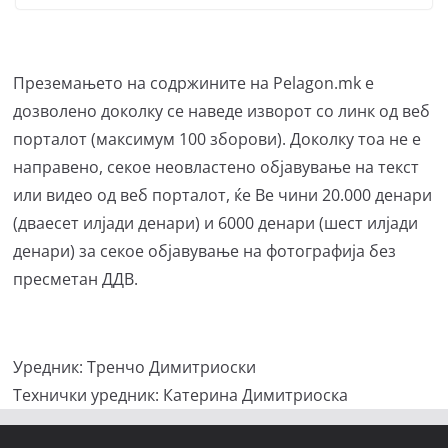
Преземањето на содржините на Pelagon.mk е
дозволено доколку се наведе изворот со линк од веб
порталот (максимум 100 зборови). Доколку тоа не е
направено, секое неовластено објавување на текст
или видео од веб порталот, ќе Ве чини 20.000 денари
(дваесет илјади денари) и 6000 денари (шест илјади
денари) за секое објавување на фотографија без
пресметан ДДВ.
Уредник: Тренчо Димитриоски
Технички уредник: Катерина Димитриоска