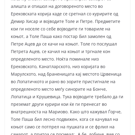
алишта и отишол на договореното место во
Ерековската корија каде се сретнал со куририте од
Демир Хисар и војводите Толе и Петре. Предметите
кои ги носеле со себе војводите ги товариле на
коњот, а Толе Паша како постар бил замолен од
Петре Ацев да се качи на коњот. Толе го послушал
Петрета Ацев, се качил на коњот и тргнале кон
определеното место. Ноќта поминале низ
Ерековското, Канатларското, низ коријата во
Марулското, над браненицата кај местото Црвеница
во Лопатичкото и рано во зорите пристигнале на
определеното место меѓу синорите на Бонче,
Лопатица и Крушевица. Тука војводите требало да ги
преземат други курири кои ќе ги пренесат во
внатрешноста на Мариово. Како што кажувал Ѓорче,
Толе Паша бил лесно подвижен, кога се качувал на
коњот само се потпрел на пушката и се фрлил на
самарот, а притоа се посмеал: „А бе, добиче, вие со