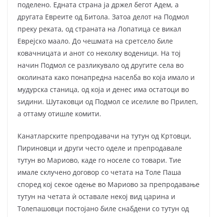
поделено. Едната страна ја држел бегот Адем, а
другата Евреите од Битола. Затоа делот на Подмол
преку реката, од страната на Лопатица се викал
Еврејско маало. До чешмата на сретсело биле
ковачницата и анот со неколку воденици. На тој
начин Подмол се разликувало од другите села во
околината како понапредна населба во која имало и
мудурска станица, од која и денес има остатоци во
ѕидини. Шутаковци од Подмол се иселиле во Прилеп,
а оттаму отишле комити.
Канатларските препродавачи на тутун од Кртовци,
Пириновци и други често оделе и препродавале
тутун во Мариово, каде го носеле со товари. Тие
имале склучено договор со четата на Толе Паша
според кој секое одење во Мариово за препродавање
тутун на четата ѝ оставале некој вид царина и
Толепашовци постојано биле снабдени со тутун од