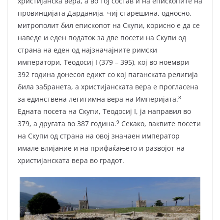
христијанска вера, а во тој состав и на епископите на
провинцијата Дарданија, чиј старешина, односно,
митрополит бил епископот на Скупи, корисно е да се
наведе и еден податок за две посети на Скупи од
страна на еден од најзначајните римски
императори, Теодосиј I (379 – 395), кој во ноември
392 година донесол едикт со кој паганската религија
била забранета, а христијанската вера е прогласена
8
за единствена легитимна вера на Империјата.
Едната посета на Скупи, Теодосиј I, ја направил во
9
379, а другата во 387 година.
Секако, ваквите посети
на Скупи од страна на овој значаен император
имале влијание и на прифаќањето и развојот на
христијанската вера во градот.