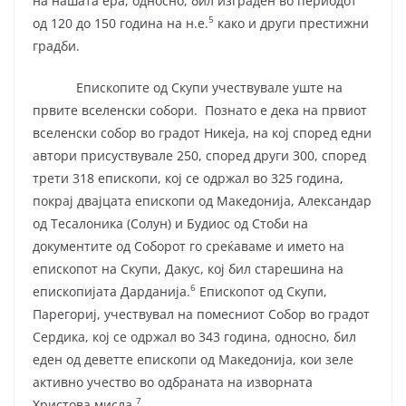
на нашата ера, односно, бил изграден во периодот
5
од 120 до 150 година на н.е.
како и други престижни
градби.
Епископите од Скупи учествувале уште на
првите вселенски собори. Познато е дека на првиот
вселенски собор во градот Никеја, на кој според едни
автори присуствувале 250, според други 300, според
трети 318 епископи, кој се одржал во 325 година,
покрај двајцата епископи од Македонија, Александар
од Тесалоника (Солун) и Будиос од Стоби на
документите од Соборот го среќаваме и името на
епископот на Скупи, Дакус, кој бил старешина на
6
епископијата Дарданија.
Епископот од Скупи,
Парегориј, учествувал на помесниот Собор во градот
Сердика, кој се одржал во 343 година, односно, бил
еден од деветте епископи од Македонија, кои зеле
активно учество во одбраната на изворната
7
Христова мисла.