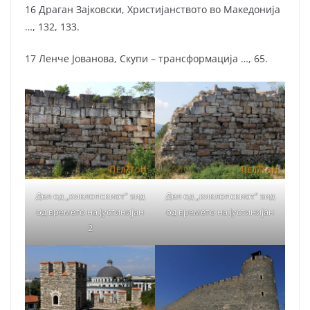
16 Драган Зајковски, Христијанството во Македонија
…, 132, 133.
17 Ленче Јованова, Скупи – трансформација …, 65.
Дел од „киклопскиот“ ѕид
Дел од „киклопскиот“ ѕид
од времето на Јустинијан
од времето на Јустинијан
2