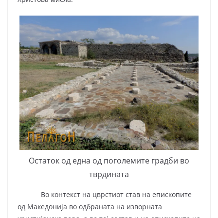
Остаток од една од поголемите градби во
тврдината
Во контекст на цврстиот став на епископите
од Македонија во одбраната на изворната