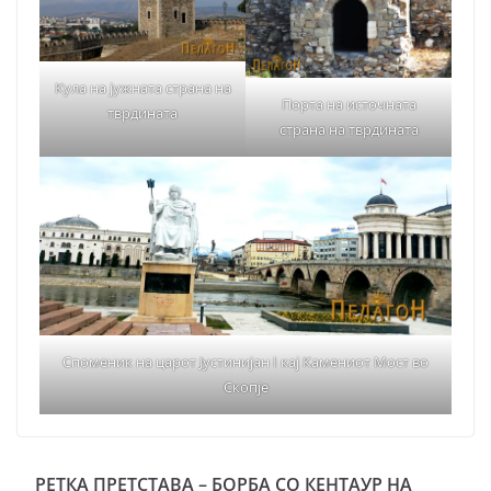
Кула на јужната страна на
Порта на источната
тврдината
страна на тврдината
Споменик на царот Јустинијан I кај Камениот Мост во
Скопје
РЕТКА ПРЕТСТАВА – БОРБА СО КЕНТАУР НА