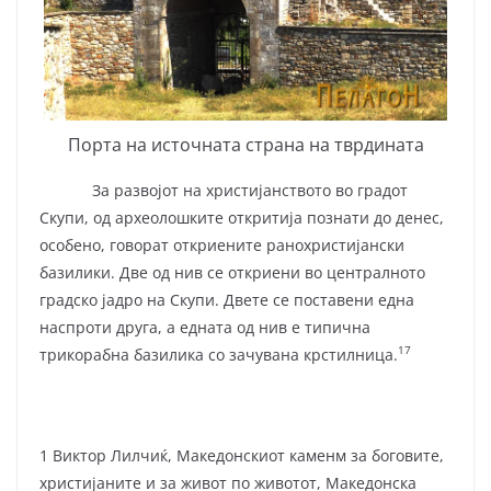
Порта на источната страна на тврдината
За развојот на христијанството во градот
Скупи, од археолошките откритија познати до денес,
особено, говорат откриените ранохристијански
базилики. Две од нив се откриени во централното
градско јадро на Скупи. Двете се поставени една
наспроти друга, а едната од нив е типична
17
трикорабна базилика со зачувана крстилница.
1 Виктор Лилчиќ, Македонскиот каменм за боговите,
христијаните и за живот по животот, Македонска