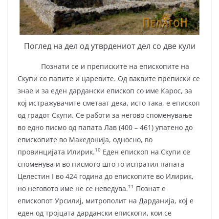
Поглед на дел од утврдениот дел со две кули
Познати се и преписките на епископите на
Скупи со папите и царевите. Од ваквите преписки се
знае и за еден дардански епископ со име Карос, за
кој истражувачите сметаат дека, исто така, е епископ
од градот Скупи. Се работи за негово споменување
во едно писмо од папата Лав (400 – 461) упатено до
епископите во Македонија, односно, во
10
провинцијата Илирик.
Еден епископ на Скупи се
споменува и во писмото што го испратил папата
Целестин I во 424 година до епископите во Илирик,
11
но неговото име не се неведува.
Познат е
епископот Урсилиј, митрополит на Дарданија, кој е
еден од тројцата дардански епископи, кои се