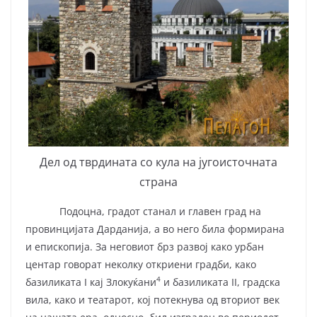
Дел од тврдината со кула на југоисточната
страна
Подоцна, градот станал и главен град на
провинцијата Дарданија, а во него била формирана
и епископија. За неговиот брз развој како урбан
центар говорат неколку откриени градби, како
4
базиликата I кај Злокуќани
и базиликата II, градска
вила, како и театарот, кој потекнува од вториот век