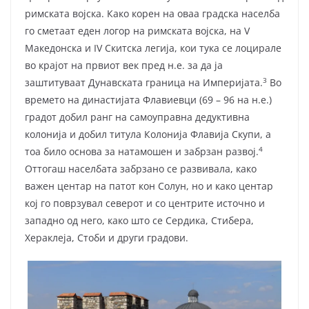
римската војска. Како корен на оваа градска населба
го сметаат еден логор на римската војска, на V
Македонска и IV Скитска легија, кои тука се лоцирале
во крајот на првиот век пред н.е. за да ја
3
заштитуваат Дунавската граница на Империјата.
Во
времето на династијата Флавиевци (69 – 96 на н.е.)
градот добил ранг на самоуправна дедуктивна
колонија и добил титула Колонија Флавија Скупи, а
4
тоа било основа за натамошен и забрзан развој.
Оттогаш населбата забрзано се развивала, како
важен центар на патот кон Солун, но и како центар
кој го поврзувал северот и со центрите источно и
западно од него, како што се Сердика, Стибера,
Хераклеја, Стоби и други градови.