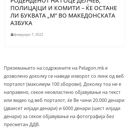
РОДЕНДЕНОТ НА ГОЦЕ ДЕЛЧЕВ,
ПОЛИЦАЈЦИ И КОМИТИ – ЌЕ ОСТАНЕ
ЛИ БУКВАТА „М“ ВО МАКЕДОНСКАТА
АЗБУКА
февруари 7, 2022
Преземањето на содржините на Pelagon.mk е
дозволено доколку се наведе изворот со линк од веб
порталот (максимум 100 зборови). Доколку тоа не е
направено, секое неовластено објавување на текст
или видео од веб порталот, ќе Ве чини 20.000 денари
(дваесет илјади денари) и 6000 денари (шест илјади
денари) за секое објавување на фотографија без
пресметан ДДВ.