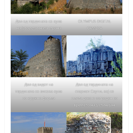
Дел од тврдината со кула
OLYMPUS DIGITAL
на југоисточната страна
CAMERA
Дел од ѕидот на
Дел од тврдината на
тврдината со висока кула
стариот Скупи, кој се
со кружна форма
смета дека е изграден во
времето на Јустинијан