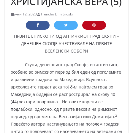
ХРИСТИЈАНСКА ВЕРА (5)
јуни 12, 2023
Trencho Dimitrioski
ПРВИТЕ ЕПИСКОПИ ОД АНТИЧКИОТ ГРАД СКУПИ –
ДЕНЕШЕН СКОПЈЕ УЧЕСТВУВАЛЕ НА ПРВИТЕ
ВСЕЛЕНСКИ СОБОРИ
Скупи, денешниот град Скопје, во античкиот,
особено во римскиот период бил еден од поголемите
и развиени градови во Македонија. Всушност,
археолозите тврдат дека тој бил најголем град во
Македонија бидејќи се распрострирал на околу 40
1
(44) хектари површина.
Неговите корени се
подлабоки, односно, од првите векови на римскиот
2
период, од времето на Веспазијан или Домитијан.
Повеќето автори настанувањето на поголем градски
цнтар го поврзуваат со населувањето на ветерани од