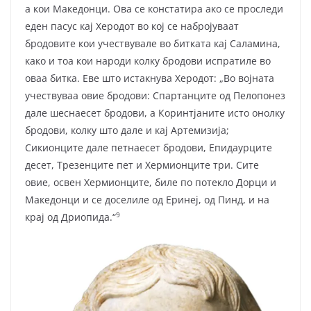
а кои Македонци. Ова се констатира ако се проследи
еден пасус кај Херодот во кој се набројуваат
бродовите кои учествувале во битката кај Саламина,
како и тоа кои народи колку бродови испратиле во
оваа битка. Еве што истакнува Херодот: „Во војната
учествуваа овие бродови: Спартанците од Пелопонез
дале шеснаесет бродови, а Коринтјаните исто онолку
бродови, колку што дале и кај Артемизија;
Сикионците дале петнаесет бродови, Епидаурците
десет, Трезенците пет и Хермионците три. Сите
овие, освен Хермионците, биле по потекло Дорци и
Македонци и се доселиле од Еринеј, од Пинд, и на
9
крај од Дриопида.“