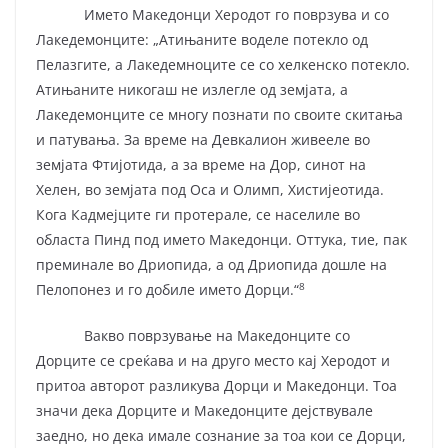
Името Македонци Херодот го поврзува и со
Лакедемонците: „Атињаните воделе потекло од
Пелазгите, а Лакедемноците се со хелкенско потекло.
Атињаните никогаш не излегле од земјата, а
Лакедемонците се многу познати по своите скитања
и патувања. За време на Девкалион живееле во
земјата Фтијотида, а за време на Дор, синот на
Хелен, во земјата под Оса и Олимп, Хистијеотида.
Кога Кадмејците ги протерале, се населиле во
областа Пинд под името Македонци. Оттука, тие, пак
преминале во Дриопида, а од Дриопида дошле на
8
Пелопонез и го добиле името Дорци.“
Вакво поврзување на Македонците со
Дорците се среќава и на друго место кај Херодот и
притоа авторот разликува Дорци и Македонци. Тоа
значи дека Дорците и Македонците дејствувале
заедно, но дека имале сознание за тоа кои се Дорци,