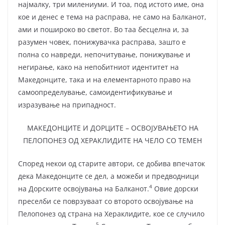
најмалку, три милениуми. И тоа, под истото име, она
кое и денес е тема на расправа, не само на Балканот,
ами и пошироко во светот. Во таа бесцелна и, за
разумен човек, понижувачка расправа, зашто е
полна со навреди, непочитување, понижување и
негирање, како на непобитниот идентитет на
Македонците, така и на елементарното право на
самоопределување, самоидентификување и
изразување на припадност.
МАКЕДОНЦИТЕ И ДОРЦИТЕ – ОСВОЈУВАЊЕТО НА
ПЕЛОПОНЕЗ ОД ХЕРАКЛИДИТЕ НА ЧЕЛО СО ТЕМЕН
Според некои од старите автори, се добива впечаток
дека Македонците се дел, а можеби и предводници
4
на Дорските освојувања на Балканот.
Овие дорски
преселби се поврзуваат со второто освојување на
Пелопонез од страна на Хераклидите, кое се случило
5