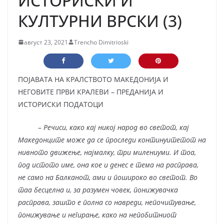
ИСТОРИСКИ И
КУЛТУРНИ ВРСКИ (3)
август 23, 2021
Trencho Dimitrioski
ПОЈАВАТА НА КРАЛСТВОТО МАКЕДОНИЈА И
НЕГОВИТЕ ПРВИ КРАЛЕВИ – ПРЕДАНИЈА И
ИСТОРИСКИ ПОДАТОЦИ
–
Речиси, како кај никој народ во светот, кај
Македонците може да се проследи континуитетот на
нивното движење, најмалку, три милениуми. И тоа,
под истото име, она кое и денес е тема на расправа,
не само на Балканот, ами и пошироко во светот. Во
таа бесцелна и, за разумен човек, понижувачка
расправа, зашто е полна со навреди, непочитување,
понижување и негирање, како на непобитниот