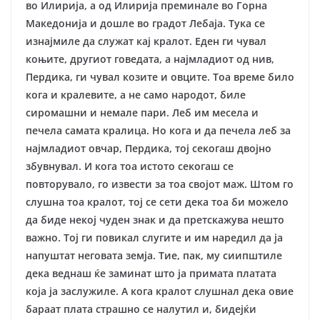
во Илирија, а од Илирија преминале во Горна
Македонија и дошле во градот Лебаја. Тука се
изнајмиле да служат кај кралот. Еден ги чувал
коњите, другиот говедата, а најмладиот од нив,
Пердика, ги чувал козите и овците. Тоа време било
кога и кралевите, а не само народот, биле
сиромашни и немале пари. Леб им месела и
печела самата кралица. Но кога и да печела леб за
најмладиот овчар, Пердика, тој секогаш двојно
збувнувал. И кога тоа истото секогаш се
повторувало, го извести за тоа својот маж. Штом го
слушна тоа кралот, тој се сети дека тоа би можело
да биде некој чуден знак и да претскажува нешто
важно. Тој ги повикал слугите и им наредил да ја
напуштат неговата земја. Тие, пак, му сиипштиле
дека веднаш ќе заминат што ја примата платата
која ја заслужиле. А кога кралот слушнал дека овие
бараат плата страшно се налутил и, бидејќи