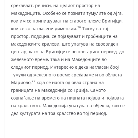
среќаваат, речиси, на целиот простор на
Македонците. Особено се познати тумулите од Ајга,
кои им се припишуваат на старото племе Бригијци,
26
кои се со нагласени димензии.
Токму на тој
простор, подоцна, се појавуваат и гробниците на
македонските кралеви, што упатува на своевиден
центар, како на Бригијците во постариот период, до
железното време, така и на Македонците во
следниот период. Интересно е дека нагласен број
тумули од железното време среќаваме и во областа
27
Мариово,
која се наоѓа од оваа страна на
границата на Македонија со Грција. Самото
совпаѓање на времето на нивната појава и појавата
на кралството Македонија упатува на објекти, кои се
дел културата на тоа кралство во тој период.