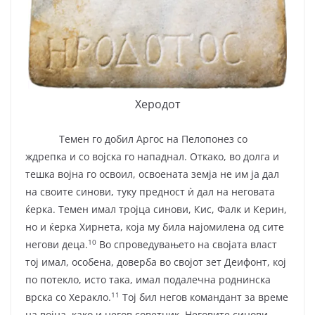
Херодот
Темен го добил Аргос на Пелопонез со
ждрепка и со војска го нападнал. Откако, во долга и
тешка војна го освоил, освоената земја не им ја дал
на своите синови, туку предност ѝ дал на неговата
ќерка. Темен имал тројца синови, Кис, Фалк и Керин,
но и ќерка Хирнета, која му била најомилена од сите
10
негови деца.
Во спроведувањето на својата власт
тој имал, особена, доверба во својот зет Деифонт, кој
по потекло, исто така, имал подалечна роднинска
11
врска со Херакло.
Тој бил негов командант за време
на војна, како и негов советник. Неговите синови,