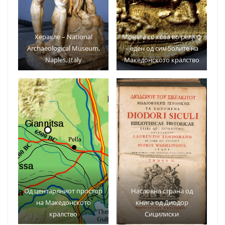
Херакле – National
Монета со коза во релјеф
Archaeological Museum,
– еден од симболите на
Naples, Italy
Македонското кралство
Од центарлниот простор
Насловна страна од
на Македонското
книга од Диодор
кралство
Сицилиски