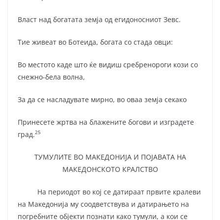
Власт над богатата земја од егидоносниот Зевс.
Тие живеат во Ботеида, богата со стада овци:
Во местото каде што ќе видиш сребренороги кози со
снежно-бела волна,
За да се насладувате мирно, во оваа земја секако
Принесете жртва на блажените богови и изградете
25
град.
ТУМУЛИТЕ ВО МАКЕДОНИЈА И ПОЈАВАТА НА
МАКЕДОНСКОТО КРАЛСТВО
На периодот во кој се датираат првите кралеви
на Македонија му соодветствува и датирањето на
погребните објекти познати како тумули, а кои се