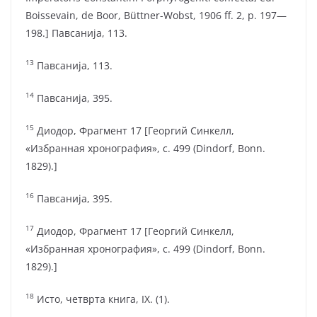
Boissevain, de Boor, Büttner-Wobst, 1906 ff. 2, p. 197—
198.] Павсанија, 113.
13
Павсанија, 113.
14
Павсанија, 395.
15
Диодор, Фрагмент 17 [Георгий Синкелл,
«Избранная хронография», с. 499 (Dindorf, Bonn.
1829).]
16
Павсанија, 395.
17
Диодор, Фрагмент 17 [Георгий Синкелл,
«Избранная хронография», с. 499 (Dindorf, Bonn.
1829).]
18
Исто, четврта книга, IX. (1).