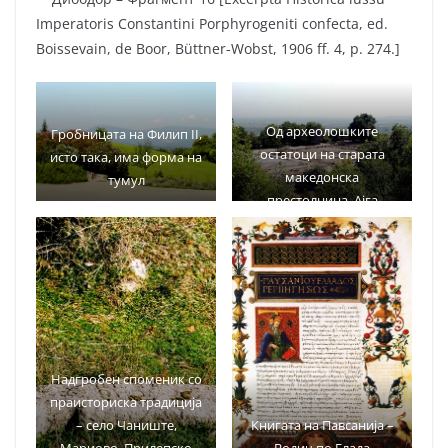
Imperatoris Constantini Porphyrogeniti confecta, ed.
Boissevain, de Boor, Büttner-Wobst, 1906 ff. 4, p. 274.]
Од археолошките
Гробницата на Филип II,
остатоци на старата
исто така, има форма на
македонска
тумул
престолнина, Ајга
Надгробен споменик со
праисториска традиција
– село Чаниште,
Книгата на Павсанија –
Мариово, Прилепско
Водич по Елада