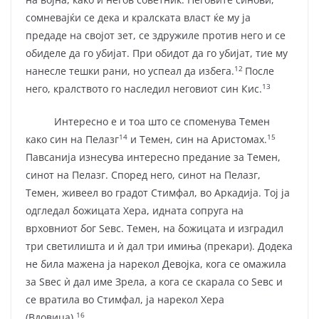
сомневајќи се дека и кралската власт ќе му ја
предаде на својот зет, се здружиле против него и се
обиделе да го убијат. При обидот да го убијат, тие му
12
нанесле тешки рани, но успеал да избега.
После
13
него, кралството го наследил неговиот син Кис.
Интересно е и тоа што се споменува Темен
14
15
како син на Пелазг
и Темен, син на Аристомах.
Павсанија изнесува интересно предание за Темен,
синот на Пелазг. Според него, синот на Пелазг,
Темен, живеел во градот Стимфал, во Аркадија. Тој ја
одгледал божицата Хера, идната сопруга на
врховниот бог Ѕевс. Темен, на божицата и изградил
три светилишта и ѝ дал три имиња (прекари). Додека
не била мажена ја нарекол Девојка, кога се омажила
за Ѕвес ѝ дал име Зрела, а кога се скарала со Ѕевс и
се вратила во Стимфал, ја нарекол Хера
16
(Вдовица).