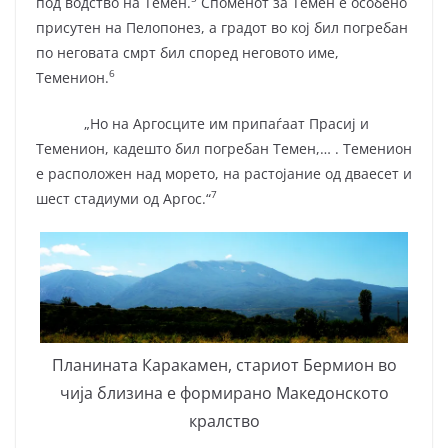
под водство на Темен.
Споменот за Темен е особено
присутен на Пелопонез, а градот во кој бил погребан
по неговата смрт бил според неговото име,
6
Теменион.
„Но на Аргосците им припаѓаат Прасиј и
Теменион, кадешто бил погребан Темен,… . Теменион
е расположен над морето, на растојание од дваесет и
7
шест стадиуми од Аргос.“
Планината Каракамен, стариот Бермион во
чија близина е формирано Македонското
кралство