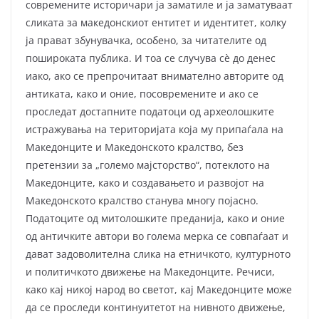
современите историчари ја заматиле и ја заматуваат
сликата за македонскиот ентитет и идентитет, колку
ја прават збунувачка, особено, за читателите од
пошироката публика. И тоа се случува сè до денес
иако, ако се препрочитаат внимателно авторите од
антиката, како и оние, посовремените и ако се
проследат достапните податоци од археолошките
истражувања на територијата која му припаѓала на
Македонците и Македонското кралство, без
претензии за „големо мајсторство“, потеклото на
Македонците, како и создавањето и развојот на
Македонското кралство станува многу појасно.
Податоците од митолошките преданија, како и оние
од античките автори во голема мерка се совпаѓаат и
дават задоволителна слика на етничкото, културното
и политичкото движење на Македонците. Речиси,
како кај никој народ во светот, кај Македонците може
да се проследи континуитетот на нивното движење,