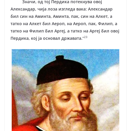
Значи, од тој Пердика потекнува овој
Александар, чија лоза изгледа вака: Александар
бил син на Аминта, Аминта, пак, син на Алкет, а
татко на Алкет бил Аероп, на Аероп, пак, Филип, а
татко на Филип бил Аргеј, а татко на Аргеј бил овој
23
Пердика, кој ја основал државата.
“