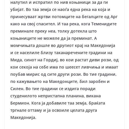
налутил и испратил по нив коњаници за да ги
убијат. Во таа земја се наоѓа една река на која и
принесуваат жртви потомците на бегалците од Арг
како на свој спасител. И таа река, кога Теменидите
преминале преку неа, толку дотекла што
коњаниците не можеле да ја преминат. А
момчињата дошле во другиот крај на Македонија
и се населиле близу таканаречените градини на
Мида, синот на Гордиј, во кои растат диви рози, од
кои секоја на себе има по шеесет ливчиња и имаат
поубав мирис од сите други рози. Во тие градини,
по кажувањето на Македонците, бил заробен и
Силен. Во тие градини се издига поради
студенилото непристапна планина, викана
Бермион. Кога ја добавиле таа земја, браќата
тргнале оттаму и ја освоиле целата друга
Македонија.