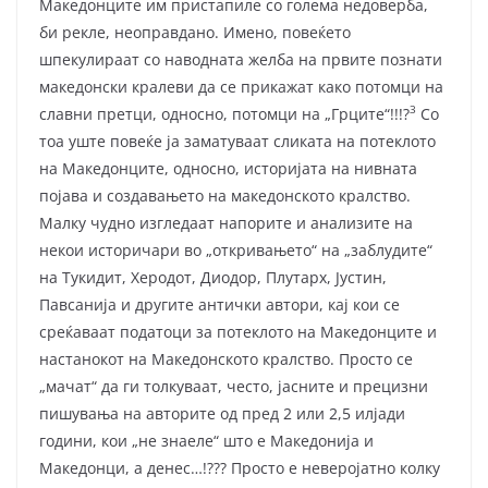
Македонците им пристапиле со голема недоверба,
би рекле, неоправдано. Имено, повеќето
шпекулираат со наводната желба на првите познати
македонски кралеви да се прикажат како потомци на
3
славни претци, односно, потомци на „Грците“!!!?
Со
тоа уште повеќе ја заматуваат сликата на потеклото
на Македонците, односно, историјата на нивната
појава и создавањето на македонското кралство.
Малку чудно изгледаат напорите и анализите на
некои историчари во „откривањето“ на „заблудите“
на Тукидит, Херодот, Диодор, Плутарх, Јустин,
Павсанија и другите антички автори, кај кои се
среќаваат податоци за потеклото на Македонците и
настанокот на Македонското кралство. Просто се
„мачат“ да ги толкуваат, често, јасните и прецизни
пишувања на авторите од пред 2 или 2,5 илјади
години, кои „не знаеле“ што е Македонија и
Македонци, а денес…!??? Просто е неверојатно колку