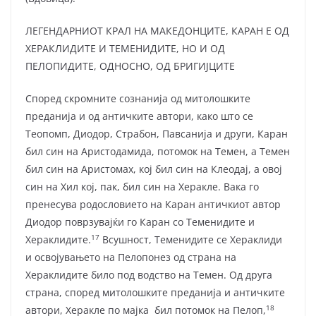
ЛЕГЕНДАРНИОТ КРАЛ НА МАКЕДОНЦИТЕ, КАРАН Е ОД
ХЕРАКЛИДИТЕ И ТЕМЕНИДИТЕ, НО И ОД
ПЕЛОПИДИТЕ, ОДНОСНО, ОД БРИГИЈЦИТЕ
Според скромните сознанија од митолошките
преданија и од античките автори, како што се
Теопомп, Диодор, Страбон, Павсанија и други, Каран
бил син на Аристодамида, потомок на Темен, а Темен
бил син на Аристомах, кој бил син на Клеодај, а овој
син на Хил кој, пак, бил син на Херакле. Вака го
пренесува родословието на Каран античкиот автор
Диодор поврзувајќи го Каран со Теменидите и
17
Хераклидите.
Всушност, Теменидите се Хераклиди
и освојувањето на Пелопонез од страна на
Хераклидите било под водство на Темен. Од друга
страна, според митолошките преданија и античките
18
автори, Херакле по мајка бил потомок на Пелоп,