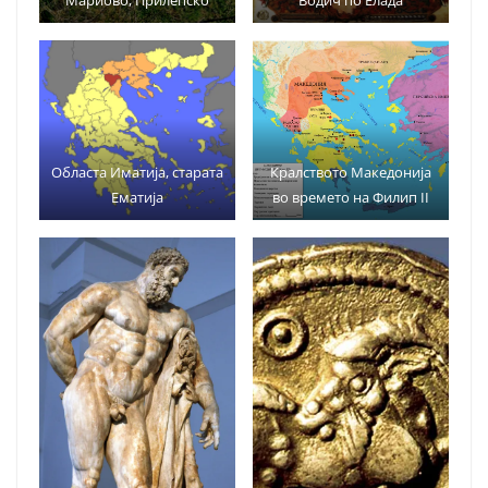
Областа Иматија, старата
Кралството Македонија
Ематија
во времето на Филип II