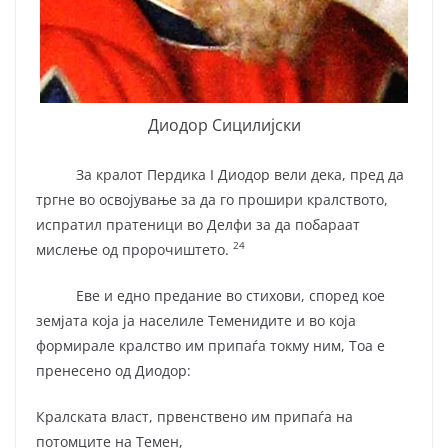
Диодор Сицилијски
За кралот Пердика I Диодор вели дека, пред да
тргне во освојување за да го прошири кралството,
испратил пратеници во Делфи за да побараат
24
мислење од пророчиштето.
Еве и едно предание во стихови, според кое
земјата која ја населиле Теменидите и во која
формирале кралство им припаѓа токму ним, Тоа е
пренесено од Диодор:
Кралската власт, првенствено им припаѓа на
потомците на Темен,