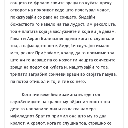
сонцето ги фрлало своите зраци во куќата преку
отворот на покривот каде што излегувал чадот,
покажувајќи со рака на сонцето, бидејќи
божеството го навело на таа лудост, им рекол: Ете,
тоа е платата која ја заслуживте и која ви ја давам.
Гаван и Аероп биле изненадени кога го слушнале
тоа, а најмладото дете, бидејќи случајно имало
меч, рекло:
Прифаќаме, кралу, да го примиме тоа
што ни го даваш; па со ножот ги нацрта сончевите
зраци на подот од куќата и, нацртувајќи го тоа,
трипати заграбил сончеви зраци во својата пазува,
па потоа отишол и тој и тие со него.
Кога тие веќе биле заминати, еден од
службениците на кралот му објаснил зошто тоа
дете го направило она и со каква намера
најмладиот брат го примил она што му го дал
кралот. А кралот, кога го слушна тоа, страшно се