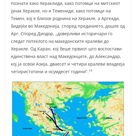
познати како Хераклиди, како потомци на митскиот
јунак Херакле, но и Темениди, како потомци на
Темен, кој е близок роднина на Херакле, а Аргеади,
бидејќи во Македонија, според преданието, дошле од
Арг. Според Диодор, „доверливи историчари го
следат потеклото на македонските кралеви до
Херакле. Од Каран, кој беше првиот што воспостави
единствена власт над Македонците, до Александар,
кој ја освои Азија, дваесет и четири кралеви владееја
19
четиристотини и осумдесет години“.