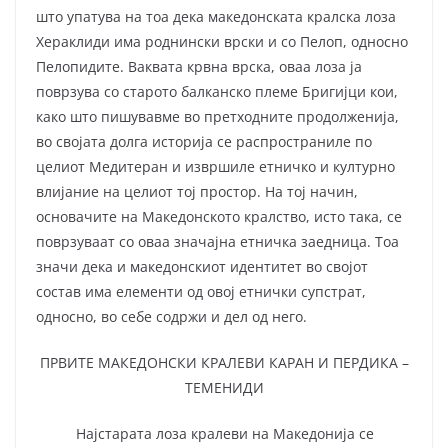
што упатува на тоа дека македонската кралска лоза
Хераклиди има роднински врски и со Пелоп, односно
Пелопидите. Ваквата крвна врска, оваа лоза ја
поврзува со старото балканско племе Бригијци кои,
како што пишувавме во претходните продолженија,
во својата долга историја се распространиле по
целиот Медитеран и извршиле етничко и културно
влијание на целиот тој простор. На тој начин,
основачите на Македонското кралство, исто така, се
поврзуваат со оваа значајна етничка заедница. Тоа
значи дека и македонскиот идентитет во својот
состав има елементи од овој етнички супстрат,
односно, во себе содржи и дел од него.
ПРВИТЕ МАКЕДОНСКИ КРАЛЕВИ КАРАН И ПЕРДИКА –
ТЕМЕНИДИ
Најстарата лоза кралеви на Македонија се