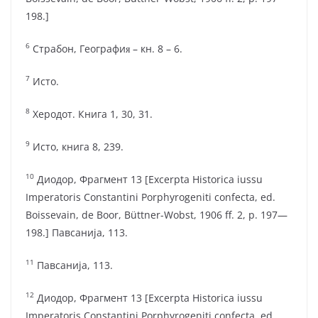
198.]
6
Страбон, Географиᴙ – кн. 8 – 6.
7
Исто.
8
Херодот. Книга 1, 30, 31.
9
Исто, книга 8, 239.
10
Диодор, Фрагмент 13 [Excerpta Historica iussu
Imperatoris Constantini Porphyrogeniti confecta, ed.
Boissevain, de Boor, Büttner-Wobst, 1906 ff. 2, p. 197—
198.] Павсанија, 113.
11
Павсанија, 113.
12
Диодор, Фрагмент 13 [Excerpta Historica iussu
Imperatoris Constantini Porphyrogeniti confecta, ed.