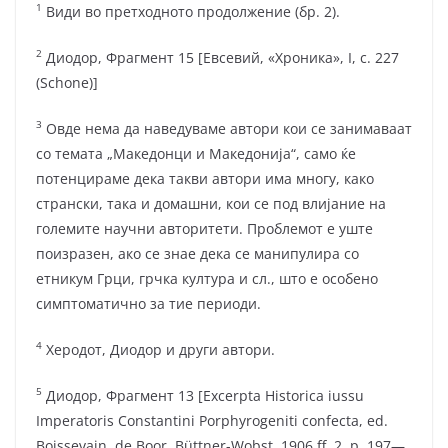
1
Види во претходното продолжение (бр. 2).
2
Диодор, Фрагмент 15 [Евсевий, «Хроника», I, с. 227
(Schone)]
3
Овде нема да наведуваме автори кои се занимаваат
со темата „Македонци и Македонија“, само ќе
потенцираме дека такви автори има многу, како
странски, така и домашни, кои се под влијание на
големите научни авторитети. Проблемот е уште
поизразен, ако се знае дека се манипулира со
етникум Грци, грчка култура и сл., што е особено
симптоматично за тие периоди.
4
Херодот, Диодор и други автори.
5
Диодор, Фрагмент 13 [Excerpta Historica iussu
Imperatoris Constantini Porphyrogeniti confecta, ed.
Boissevain, de Boor, Büttner-Wobst, 1906 ff. 2, p. 197—