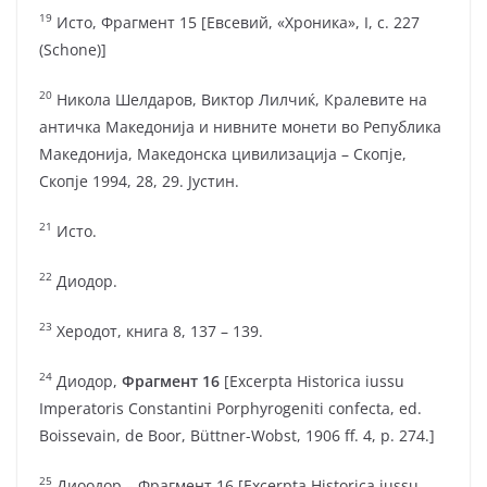
19
Исто, Фрагмент 15 [Евсевий, «Хроника», I, с. 227
(Schone)]
20
Никола Шелдаров, Виктор Лилчиќ, Кралевите на
античка Македонија и нивните монети во Република
Македонија, Македонска цивилизација – Скопје,
Скопје 1994, 28, 29. Јустин.
21
Исто.
22
Диодор.
23
Херодот, книга 8, 137 – 139.
24
Диодор,
Фрагмент 16
[Excerpta Historica iussu
Imperatoris Constantini Porphyrogeniti confecta, ed.
Boissevain, de Boor, Büttner-Wobst, 1906 ff. 4, p. 274.]
25
Диоодор – Фрагмент 16 [Excerpta Historica iussu