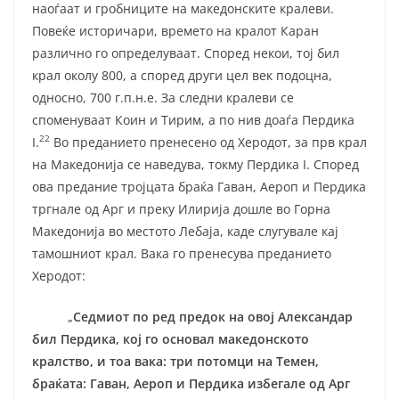
наоѓаат и гробниците на македонските кралеви.
Повеќе историчари, времето на кралот Каран
различно го определуваат. Според некои, тој бил
крал околу 800, а според други цел век подоцна,
односно, 700 г.п.н.е. За следни кралеви се
споменуваат Коин и Тирим, а по нив доаѓа Пердика
22
I.
Во преданието пренесено од Херодот, за прв крал
на Македонија се наведува, токму Пердика I. Според
ова предание тројцата браќа Гаван, Аероп и Пердика
тргнале од Арг и преку Илирија дошле во Горна
Македонија во местото Лебаја, каде слугувале кај
тамошниот крал. Вака го пренесува преданието
Херодот:
„
Седмиот по ред предок на овој Александар
бил Пердика, кој го основал македонското
кралство, и тоа вака: три потомци на Темен,
браќата: Гаван, Аероп и Пердика избегале од Арг