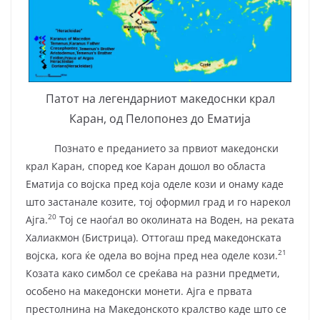
Патот на легендарниот македоснки крал
Каран, од Пелопонез до Ематија
Познато е преданието за првиот македонски
крал Каран, според кое Каран дошол во областа
Ематија со војска пред која оделе кози и онаму каде
што застанале козите, тој оформил град и го нарекол
20
Ајга.
Тој се наоѓал во околината на Воден, на реката
Халиакмон (Бистрица). Оттогаш пред македонската
21
војска, кога ќе одела во војна пред неа оделе кози.
Козата како симбол се среќава на разни предмети,
особено на македонски монети. Ајга е првата
престолнина на Македонското кралство каде што се