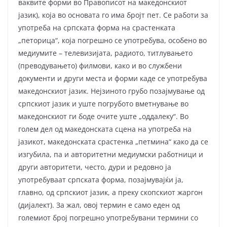
ваквите форми во Правописот на македонскиот
јазик), која во основата го има бројт пет. Се работи за
употреба на српската форма на срастенката
„петорица“, која погрешно се употребува, особено во
медиумите – телевизијата, радиото, титлувањето
(преводувањето) филмови, како и во службени
документи и други места и форми каде се употребува
македонскиот јазик. Нејзиното грубо позајмување од
српскиот јазик и уште погрубото вметнување во
македонскиот ги боде очите уште „оддалеку“. Во
голем дел од македонската сцена на употреба на
јазикот, македонската срастенка „петмина“ како да се
изгубила, па и авторитетни медиумски работници и
други авторитети, често, дури и редовно ја
употребуваат српската форма, позајмувајќи ја,
главно, од српскиот јазик, а преку скопскиот жаргон
(дијалект). За жал, овој термин е само еден од
големиот број погрешно употребувани термини со