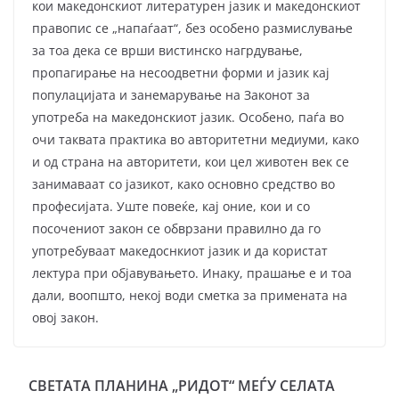
кои македонскиот литературен јазик и македонскиот
правопис се „напаѓаат“, без особено размислување
за тоа дека се врши вистинско нагрдување,
пропагирање на несоодветни форми и јазик кај
популацијата и занемарување на Законот за
употреба на македонскиот јазик. Особено, паѓа во
очи таквата практика во авторитетни медиуми, како
и од страна на авторитети, кои цел животен век се
занимаваат со јазикот, како основно средство во
професијата. Уште повеќе, кај оние, кои и со
посочениот закон се обврзани правилно да го
употребуваат македоснкиот јазик и да користат
лектура при објавувањето. Инаку, прашање е и тоа
дали, воопшто, некој води сметка за примената на
овој закон.
СВЕТАТА ПЛАНИНА „РИДОТ“ МЕЃУ СЕЛАТА