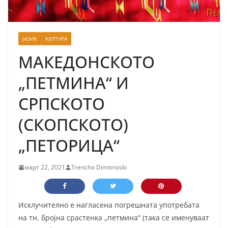
ЈАЗИК
КУЛТУРА
МАКЕДОНСКОТО
„ПЕТМИНА“ И
СРПСКОТО
(СКОПСКОТО)
„ПЕТОРИЦА“
март 22, 2021
Trencho Dimitrioski
Исклучително е нагласена погрешната употребата
на тн. бројна срастенка „петмина“ (така се именуваат