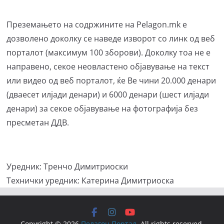
Преземањето на содржините на Pelagon.mk е
дозволено доколку се наведе изворот со линк од веб
порталот (максимум 100 зборови). Доколку тоа не е
направено, секое неовластено објавување на текст
или видео од веб порталот, ќе Ве чини 20.000 денари
(дваесет илјади денари) и 6000 денари (шест илјади
денари) за секое објавување на фотографија без
пресметан ДДВ.
Уредник: Тренчо Димитриоски
Технички уредник: Катерина Димитриоска
Copyright © 2026
Пелагон Портал
. All rights reserved.