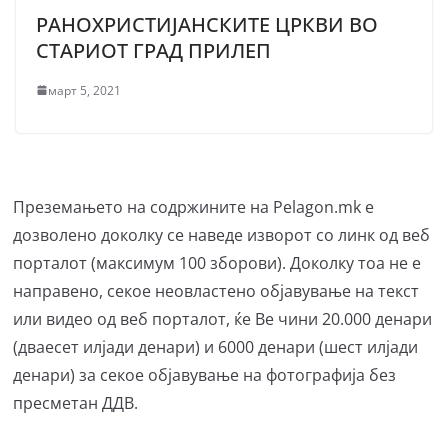
РАНОХРИСТИЈАНСКИТЕ ЦРКВИ ВО
СТАРИОТ ГРАД ПРИЛЕП
март 5, 2021
Преземањето на содржините на Pelagon.mk е
дозволено доколку се наведе изворот со линк од веб
порталот (максимум 100 зборови). Доколку тоа не е
направено, секое неовластено објавување на текст
или видео од веб порталот, ќе Ве чини 20.000 денари
(дваесет илјади денари) и 6000 денари (шест илјади
денари) за секое објавување на фотографија без
пресметан ДДВ.