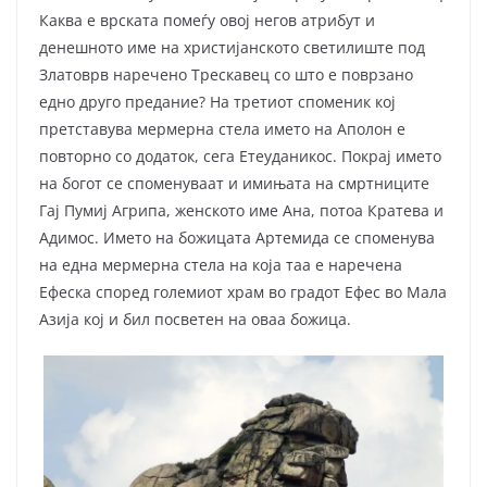
Каква е врската помеѓу овој негов атрибут и
денешното име на христијанското светилиште под
Златоврв наречено Трескавец со што е поврзано
едно друго предание? На третиот споменик кој
претставува мермерна стела името на Аполон е
повторно со додаток, сега Етеуданикос. Покрај името
на богот се споменуваат и имињата на смртниците
Гај Пумиј Агрипа, женското име Ана, потоа Кратева и
Адимос. Името на божицата Артемида се споменува
на една мермерна стела на која таа е наречена
Ефеска според големиот храм во градот Ефес во Мала
Азија кој и бил посветен на оваа божица.