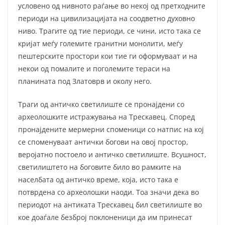
условено од нивното раѓање во некој од претходните
периоди на цивилизацијата на соодветно духовно
ниво. Трагите од тие периоди, се чини, исто така се
кријат меѓу големите гранитни монолити, меѓу
пештер­ските простори кои тие ги оформуваат и на
некои од помалите и поголемите тераси на
планината под Златоврв и околу него.
Траги од античко светилиште се пронајдени со
археолошките истражу­вања на Трескавец. Според
пронајдените мермерни споменици со натпис на кој
се споменуваат антички богови на овој простор,
веројатно постоело и античко светилиште. Всушност,
светилиштето на боговите било во рамките на
населбата од античко време, која, исто така е
потврдена со археолошки наоди. Тоа значи дека во
периодот на антиката Трескавец бил светилиште во
кое доаѓале безброј поклоненици да им принесат