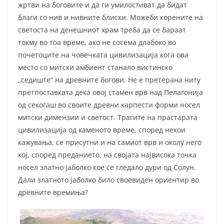
жртви на боговите и да ги умилостиват да бидат
благи со нив и нивните блиски. Можеби корените на
светоста на денешниот храм треба да се бараат
токму во тоа време, ако не сосема длабоко во
почетоците на човечката цивилизација кога ова
место со митски амбиент станало вистинско
„седиште“ на древните богови. He e претерана ниту
претпоставката дека овој стамен врв над Пелагонија
од секогаш во своите древни карпести форми носел
митски димензии и светост. Трагите на прастарата
цивилизација од каменото време, според некои
кажувања, се присутни и на самиот врв и околу него
кој, според преданието, на својата највисока точка
носел златно јаболко кое се гледало дури од Солун.
Дали златното јаболко било своевиден ориентир во
древните времиња?