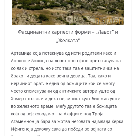
Фасцинантни карпести форми – „Лавот“ и
„Желката“
Артемида која потекнува од исти родители како и
Аполон е божица на ловот посто­јано претставувана
со лак и стрела, но исто така таа е заштитничка на
бракот и децата како вечна девица. Таа, како и
нејзиниот брат, е една од божиците кои се многу
често спомену­вани од античките автори уште од
Хомер што значи дека нејзиниот култ бил жив уште
во железното време. Меѓу другото таа е божицата
која од војсководачот на Ахајците под Троја
Агамемнон ја бара за жртва неговата најмлада ќерка
Ифигенеја доколку сака да победи во војната со