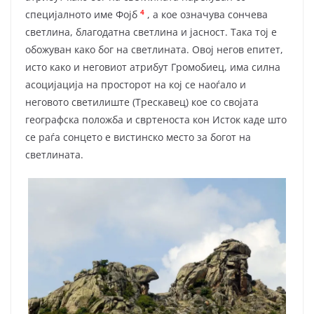
4
специјалното име Фојб
, а кое означува сончева
светлина, благодатна светлина и јасност. Така тој е
обожуван како бог на светлината. Овој негов епитет,
исто како и неговиот атрибут Громобиец, има силна
асоцијација на просторот на кој се наоѓало и
неговото светилиште (Трескавец) кое со својата
географска положба и свртеноста кон Исток каде што
се раѓа сонцето е вистинско место за богот на
светлината.