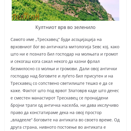
Култниот врв во зеленило
Самото име „Трескавец“ буди асоцијација на
врховниот бог во античката мито­логија Ѕевс кој, како
што ни е познато бил господар на молњата и громот
и секогаш кога сакал некого да казни фрлал
безмилосно со молњи и громови. Дали овој антички
господар над боговите и луѓето бил присутен и на
Трескавец со сопствено светилиште тешко е да се
каже. Фактот што под врвот Златоврв каде што денес
е сместен манастирот Трескавец се пронајдени
бројни траги од античка населба, ни дава икслучиво
право да констатираме дека на овој простор
„владееле“ боговите на антиката во своето време. Од
друга страна, нивното постоење во антиката е