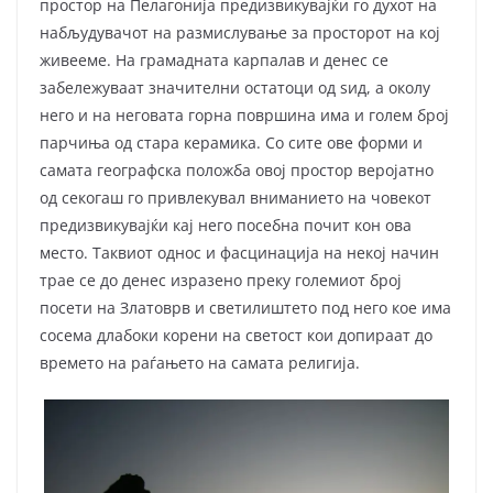
простор на Пелагонија предизвикувајќи го духот на
набљудувачот на размислување за просторот на кој
живееме. На грамадната карпалав и денес се
забележуваат значителни остатоци од ѕид, а околу
него и на неговата горна површина има и голем број
парчиња од стара керамика. Co сите ове форми и
самата географска положба овој простор веројатно
од секогаш го привлекувал вниманието на човекот
предизвикувајќи кај него посебна почит кон ова
место. Таквиот однос и фасцинација на некој начин
трае се до денес изразено преку големиот број
посети на Златоврв и светилиштето под него кое има
сосема длабоки корени на светост кои допираат до
времето на раѓањето на самата религија.