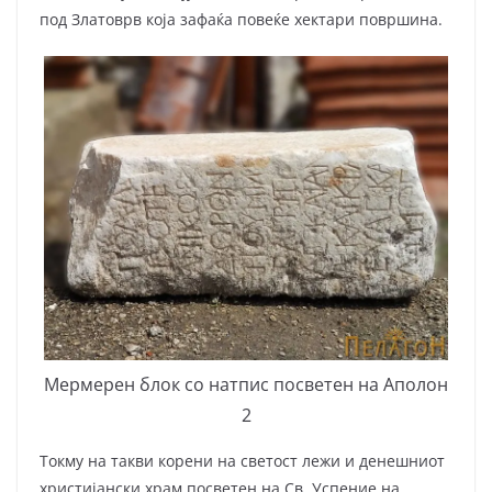
под Златоврв која зафаќа повеќе хектари површина.
Мермерен блок со натпис посветен на Аполон
2
Токму на такви корени на светост лежи и денешниот
христијански храм посве­тен на Св. Успение на