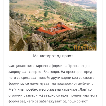
Манастирот од врвот
Фасцинантните карпести форми на Трескавец не
завршуваат со врвот Златоврв. На просторот пред
него се среќаваат повеќе други карпи кои со своите
форми му се наметнуваат на поширокиот амбиент.
Меѓу нив посебно место зазема камениот „Лав“ со
огромни размери кој заедно со една помала карпеста
форма зад него се забележуваат од поширокиот