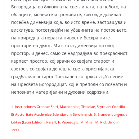
Богородица во близина на светлината, на небото, на
обла­ците, молњите и громовите, кои овде добиваат
посебна димензија која, во исто време, застра­шува и
висхитува, потсетувајќи на убавината на постоењето,
на природната нерастајнивост и бескрајните
простори на духот. Митската димензија на овој
простор, и денес, само се надградува во прекрасниот
карпест простор, кој зрачи со својата старост и
светост, со својата денешна света христијанска
градба, манастирот Трес­кавец со црквата „Успение
на Пресвета Богородица“, кој е преполн со познати и
непознати материјални и духовни содржини.
1 Inscriptiones Graecae Epiri, Macedoniae, Thraciae, Scythiae: Consilio
Et Auctoritate Academiae Scientiarum Berolinensis Et Brandenburgensis
Editae (Latin Edition), Pars II, F. Papazoglu, M. Milin. М. Ricl, Berolini
1999.