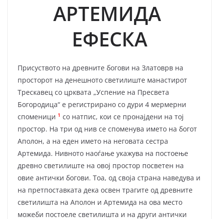
АРТЕМИДА
ЕФЕСКА
Присуството на древните богови на Златоврв на
просторот на денешното светилиште манастирот
Трескавец со црквата „Успение на Пресвета
Богородица“ е регис­трирано со дури 4 мермерни
1
споменици
со натпис, кои се пронајдени на тој
простор. На три од нив се споменува името на богот
Аполон, а на еден името на неговата сестра
Артемида. Нивното наоѓање укажува на постоење
древно светилиште на овој простор посветен на
овие антички богови. Тоа, од своја страна наведува и
на претпоставката дека освен трагите од древните
светилишта на Аполон и Артемида на ова место
можеби постоеле светилишта и на други антички