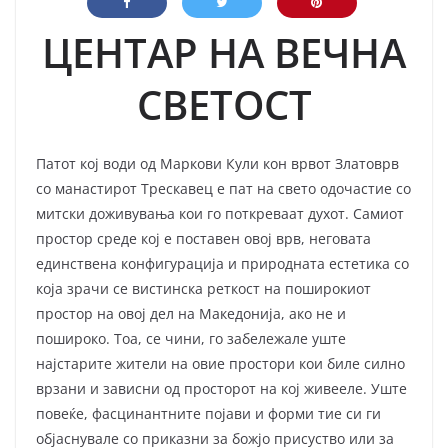
ЦЕНТАР НА ВЕЧНА
СВЕТОСТ
Патот кој води од Маркови Кули кон врвот Златоврв
со манастирот Трескавец е пат на свето одочастие со
митски доживувања кои го поткреваат духот. Самиот
простор среде кој е поставен овој врв, неговата
единствена конфигурација и природната естетика со
која зрачи се вистинска реткост на поширокиот
простор на овој дел на Македонија, ако не и
пошироко. Тоа, се чини, го забележале уште
најстарите жители на овие простори кои биле силно
врзани и зависни од просторот на кој живееле. Уште
повеќе, фасцинантните појави и форми тие си ги
објаснувале со приказни за божјо присуство или за