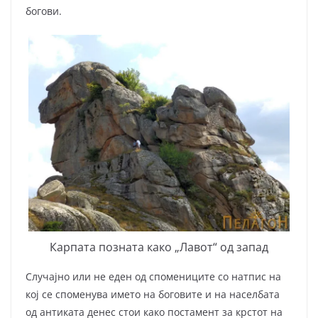
богови.
Карпата позната како „Лавот“ од запад
Случајно или не еден од спомениците со натпис на
кој се споменува името на боговите и на населбата
од антиката денес стои како постамент за крстот на