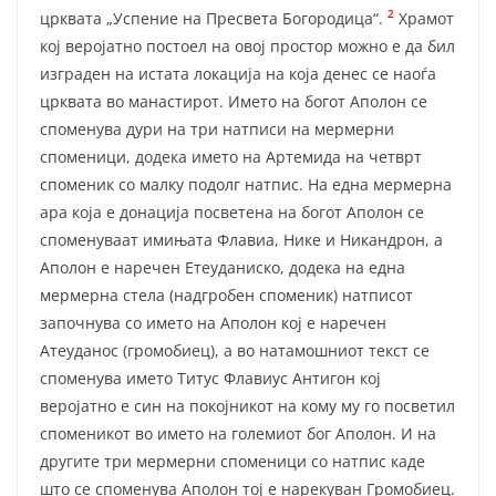
2
црквата „Успение на Пресвета Богородица“.
Храмот
кој веројатно постоел на овој простор можно е да бил
изграден на истата локација на која денес се наоѓа
црквата во манастирот. Името на богот Аполон се
споменува дури на три натписи на мермерни
споменици, додека името на Артемида на четврт
споменик со малку подолг натпис. На една мермерна
ара која е донација посветена на богот Аполон се
споменуваат имињата Флавиа, Нике и Никандрон, а
Аполон е наречен Етеуданиско, додека на една
мермерна стела (надгробен споменик) натписот
започнува со името на Аполон кој е наречен
Атеуданос (громобиец), а во натамошниот текст се
споменува името Титус Флавиус Антигон кој
веројатно е син на покојникот на кому му го посветил
споменикот во името на големиот бог Аполон. И на
другите три мермерни споменици со натпис каде
што се споменува Аполон тој е нарекуван Громобиец.