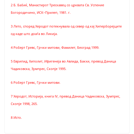
2 Б. Бабиќ, Манастирот Трескавец со црквата Св. Успение
Богородичино, ИСК–Прилеп, 1981. г.
3 Лето, според Херодот потекнувала од север од кај Хиперборејците
од каде што доаѓа во Ликија.
4 Роберт Гревс, Грчки митови, Фамилет, Београд 1999.
5 Еврипид, Хиполит, Ифигенеја во Авлида, Бакхи, превод Даница
Чадиковска, Зумпрес, Скопје 1995.
6 Роберт Гревс, Грчки митови.
7 Херодот, Историја, книга IV, превод Даница Чадиковска, Зумпрес,
Скопје 1998, 265.
8 Исто.