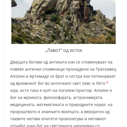
„Лавот“ од исток
Двајцата богови од антиката кои се споменуваат на
повеќе антички споменици пронајдени на Трескавец
Аполон и Артемида се брат и сестра кои потекнуваат
3
од врховниот бог во античкиот свет Ѕевс и Лето
која, исто така е култ на поголем простор. Аполон е
бог на музиката, фило­зо­фијата, астрономијата,
медицината, математиката и природните науки, на
пророштвото и знаењето воопшто, а веројатно од
таквите негови епитети произлегува и неговиот
атрибут како бог на светлината нарекуван со