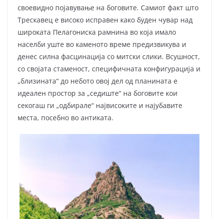
своевидно појавување на боговите. Самиот факт што
Трескавец е високо исправен како буден чувар над
широката Пелагониска рамнина во која имало
населби уште во каменото време предизвикува и
денес силна фасцинација со митски слики. Всушност,
со својата стаменост, специфичната конфигурација и
„близината“ до небото овој дел од планината е
идеален простор за „седиште“ на боговите кои
секогаш ги „одбирале“ највисоките и најубавите
места, посебно во антиката.