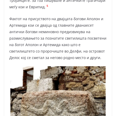
Тројанците. За тоа пишувале и античките трагичари
5
меѓу кои и Еврипид.
Фактот на присуството на двајцата богови Аполон и
Артемида кои се двајца од главните дванаесет
антички богови неминовно предизвикува на
размислу­вањето за познатите светилишта посве­тени
на богот Аполон и Артемида како што е
светилиштето со пророчиште во Делфи, на островот
Делос кој се сметал за негово родно место и други.