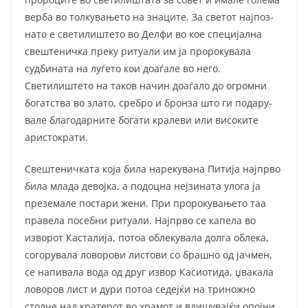
верба во толкувањето на знаците. За светот најпоз­
нато е светилиштето во Делфи во кое специјална
свештеничка преку ритуали им ја пророкувала
судбината на луѓето кои доаѓале во него.
Светилиштето на таков начин доаѓало до огромни
богатства во злато, сребро и бронза што ги подару­
вале благодарните богати кралеви или високите
аристократи.
Свештеничката која била нарекувана Питија најпрво
била млада де­вој­ка, а подоцна нејзината улога ја
преземале постари жени. При проро­ку­вањето таа
правела посебни ритуали. Најпрво се капела во
изворот Кас­та­лија, потоа облекувала долга облека,
согорувала ловорови листови со брашно од јачмен,
се напивала вода од друг извор Касиотида, џвакала
ловоров лист и дури потоа седејќи на триножно
столче над кратерот во храмот и вдишувајќи опојни