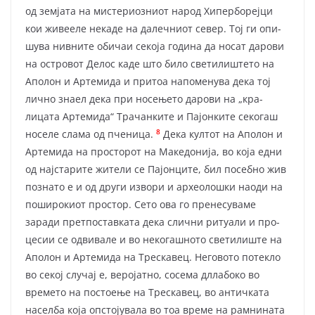
од земјата на мистери­оз­ниот народ Хиперборејци
кои живееле некаде на далечниот север. Тој ги опи­
шу­ва нивните обичаи секоја година да носат дарови
на островот Делос каде што било светилиштето на
Аполон и Артемида и притоа напоменува дека тој
лично знаел дека при носењето дарови на „кра­
лицата Артемида“ Трачанките и Пајон­ките секогаш
8
носеле слама од пченица.
Дека култот на Аполон и
Артемида на просторот на Маке­до­ни­ја, во која едни
од најстарите жители се Пајонците, бил посебно жив
поз­на­то е и од други извори и археолошки наоди на
поширокиот простор. Сето ова го пренесуваме
заради претпоставката дека слични ритуали и про­
цесии се одвивале и во некогашното светилиште на
Аполон и Арте­мида на Трескавец. Неговото потекло
во секој случај е, веројатно, сосема дллабоко во
времето на постоење на Трескавец, во античката
населба која опстојувала во тоа време на рамнината