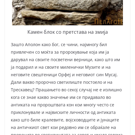
Камен блок со претстава на змија
Зашто Аполон како бог, се чини, најмногу бил
привлечен со моќта за пророкување која им ја
дарувал на своите посветени верници, како што им
ја подарил и на своите миленички Музите и на
неговите свештеници Орфеј и неговиот син Мусај.
Дали вакво пророчко светилиште постоело и на
Трескавец? Прашањето во секој случај не е излишно
кога се знае какво значење им се придавало во
антиката на пророштвата кон кои многу често се
приклонувале и највиските личности од антиката
како што биле кралевите, војсководците и јуна­ците
на античкиот свет кои редовно им се обраќале на
пророците во светилиш­тата за совет и имале голема