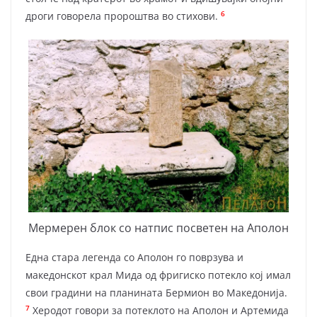
6
дроги говорела пророштва во стихови.
Мермерен блок со натпис посветен на Аполон
Една стара легенда со Аполон го поврзува и
македонскот крал Мида од фригиско потекло кој имал
свои градини на планината Бермион во Ма­кедонија.
7
Херодот говори за потеклото на Аполон и Артемида