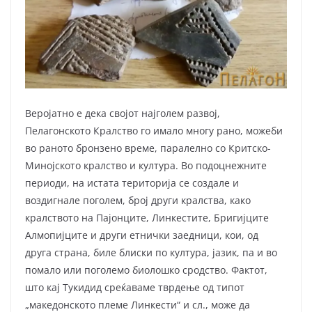
Веројатно е дека својот најголем развој,
Пелагонското Кралство го имало многу рано, можеби
во раното бронзено време, паралелно со Критско-
Минојското кралство и култура. Во подоцнежните
периоди, на истата територија се создале и
воздигнале поголем, број други кралства, како
кралството на Пајонците, Линкестите, Бригијците
Алмопијците и други етнички заедници, кои, од
друга страна, биле блиски по култура, јазик, па и во
помало или поголемо биолошко сродство. Фактот,
што кај Тукидид среќаваме тврдење од типот
„македонското племе Линкести“ и сл., може да