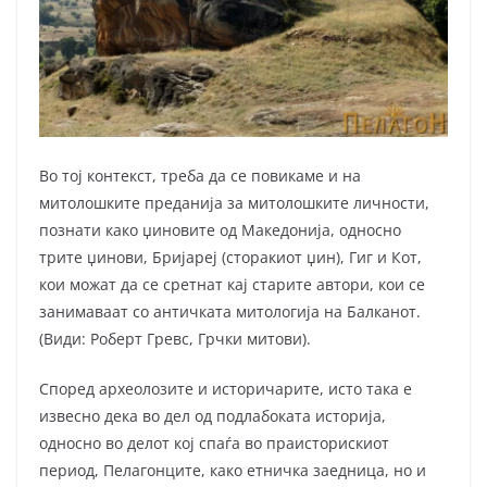
Во тој контекст, треба да се повикаме и на
митолошките преданија за митолошките личности,
познати како џиновите од Македонија, односно
трите џинови, Бријареј (сторакиот џин), Гиг и Кот,
кои можат да се сретнат кај старите автори, кои се
занимаваат со античката митологија на Балканот.
(Види: Роберт Гревс, Грчки митови).
Според археолозите и историчарите, исто така е
извесно дека во дел од подлабоката историја,
односно во делот кој спаѓа во праисторискиот
период, Пелагонците, како етничка заедница, но и