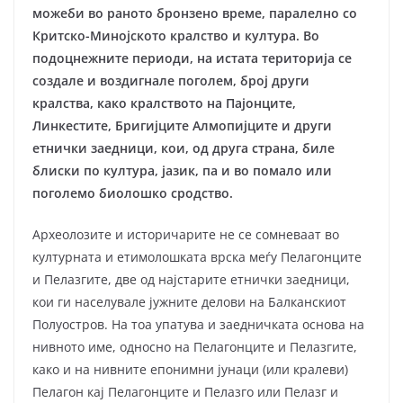
можеби во раното бронзено време, паралелно со
Критско-Минојското кралство и култура. Во
подоцнежните периоди, на истата територија се
создале и воздигнале поголем, број други
кралства, како кралството на Пајонците,
Линкестите, Бригијците Алмопијците и други
етнички заедници, кои, од друга страна, биле
блиски по култура, јазик, па и во помало или
поголемо биолошко сродство.
Археолозите и историчарите не се сомневаат во
културната и етимолошката врска меѓу Пелагонците
и Пелазгите, две од најстарите етнички заедници,
кои ги населувале јужните делови на Балканскиот
Полуостров. На тоa упатува и заедничката основа на
нивното име, односно на Пелагонците и Пелазгите,
како и на нивните епонимни јунаци (или кралеви)
Пелагон кај Пелагонците и Пелазго или Пелазг и