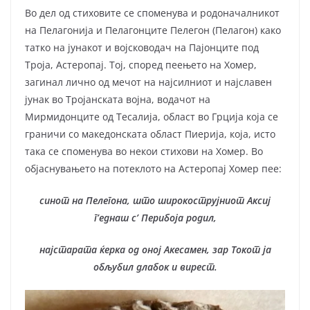
Во дел од стиховите се споменува и родоначалникот
на Пелагонија и Пелагонците Пелегон (Пелагон) како
татко на јунакот и војсководач на Пајонците под
Троја, Астеропај. Тој, според пеењето на Хомер,
загинал лично од мечот на најсилниот и најславен
јунак во Тројанската војна, во­да­чот на
Мирмидонците од Тесалија, област во Грција која се
граничи со македонската област Пиерија, која, исто
така се споменува во некои сти­хови на Хомер. Во
објаснувањето на потеклото на Астеропај Хомер пее:
синот на Пелегона, што широкострујниот Аксиј
г’еднаш с’ Перибоја родил,
најстарата ќерка од оној Акесамен, зар Токот ја
обљубил длабок и вирест.