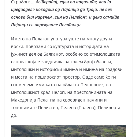
Страбон:
… Астеропај, еден од водачите, кои го
предводеле походот од Пајонија до Троја, не без
основа бил наречен „син на Пелегон“, и дека самите
Пајонци се нарекувале Пелагонци.
Името на Пелагон упатува уште на многу други
врски, поврзани со културата и историјата на
јужниот дел од Балканот, особено со етимолошката
основа, која е заедничка за голем број области,
митолошки и историски имиња и имиња на градови
и места на поширокиот простор. Овде само ќе ги
споменеме имињата на областа Пелопонез, на
митолошкиот крал Пелоп, на престолнината на
Македонија Пела, па на своевиден начини и
топонимите Пелистер, Пелена (Палена), Пеливор и
др.