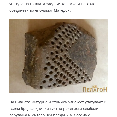
упатува на нивната заедничка врска и потекло,
обединети во епонимот Македон.
На нивната културна и етничка блискост упатуваат и
голем број заеднички култно-религиски симболи,
верувања и митолошки преданија. Сосема е