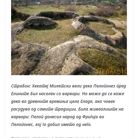
Страбон:
Хекатеј Милетски вели дека Пелопонез пред
Елините бил населен со варвари. Но може да се каже
дека во древните времиња цела Елада, ако човек
расудува од самите традиции, била живеалиште на
варвари: Пелоп донесол народ од Фригија во
Пелопонес, кој го добил името од него.