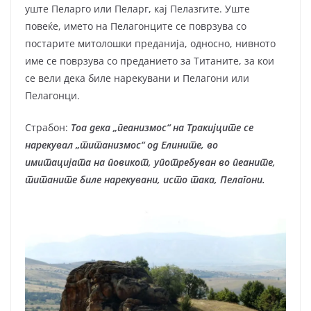
уште Пеларго или Пеларг, кај Пелазгите. Уште
повеќе, името на Пелагонците се поврзува со
постарите митолошки преданија, односно, нивното
име се поврзува со преданието за Титаните, за кои
се вели дека биле нарекувани и Пелагони или
Пелагонци.
Страбон:
Тоа дека „пеанизмос“ на Тракијците се
нарекувал „титанизмос“ од Елините, во
имитацијата на повикот, употребуван во пеаните,
титаните биле нарекувани, исто така, Пелагони.