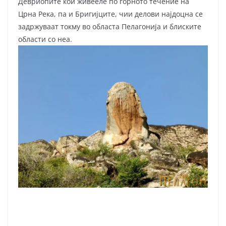
Девриопите кои живееле по горното течение на
Црна Река, па и Бригијците, чии делови најдоцна се
задржуваат токму во областа Пелагонија и блиските
области со неа.