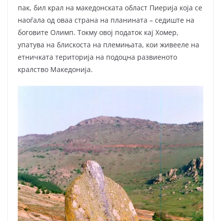
пак, бил крал на македонската област Пиерија која се
наоѓала од оваа страна на плани­ната – седиште на
боговите Олимп. Токму овој податок кај Хомер,
упатува на блискоста на племињата, кои живееле на
етничката територија на подоцна развиеното
кралство Македонија.