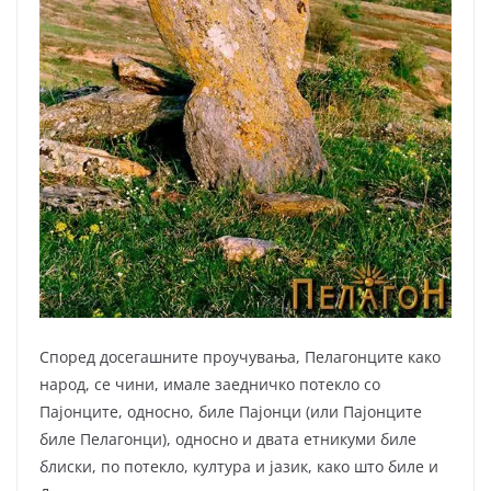
Според досегашните проучувања, Пелагонците како
народ, се чини, имале заедничко потекло со
Пајонците, односно, биле Пајонци (или Пајонците
биле Пелагонци), односно и двата етникуми биле
блиски, по потекло, култура и јазик, како што биле и