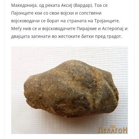
Македонија, од реката Аксиј (Вардар). Тоа се
Пајонците кои со свои војски и сопствени
војсководачи се борат на страната на Тројанците.
Меѓу нив се и војсководачите Пирајхме и Астеропај и
двајцата загинати во жестоките битки пред градот.