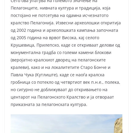
Сето ова упатува на големото значење на
Пелагонците, нивната култура и традиција, која
постојано не потсетува на одамна исчезнатото
кралство Пелагонија. Извесни археолошки откритија
од 2002 година и археолошката кампања започната
од 2005 година на врвот Висока, кај селото
Крушевица, Прилепско, каде се откриваат делови од
монументална градба со големи камени блокови
(веројатно кралскиот дворец на пелагонските
кралеви), како и на локалитетите Старо Бонче и
Павла Чука (Кутлиште), каде се наоѓа кралска
гробница со потекло од четвртиот век п.н.е., полека,
но сигурно не доближуваат до откривањето на
центарот на Пелагонското Кралство и ја отвораат
приказната за пелагонската култура.