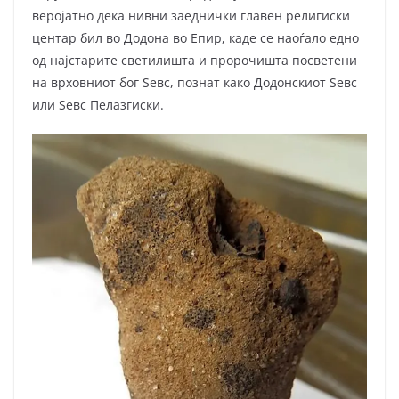
веројатно дека нивни заеднички главен религиски
центар бил во Додона во Епир, каде се наоѓало едно
од најстарите светилишта и пророчишта посветени
на врховниот бог Ѕевс, познат како Додонскиот Ѕевс
или Ѕевс Пелазгиски.