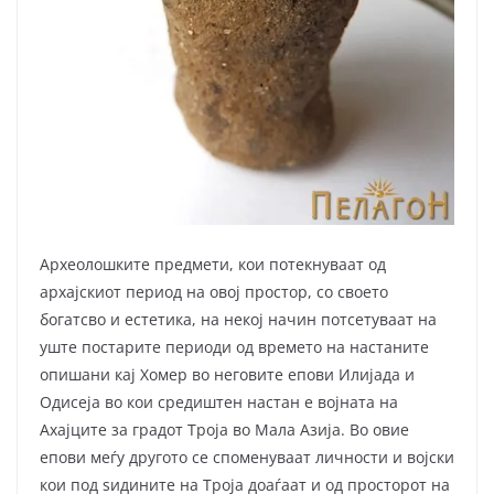
Археолошките предмети, кои потекнуваат од
архајскиот период на овој простор, со своето
богатсво и естетика, на некој начин потсетуваат на
уште постарите периоди од времето на настаните
опишани кај Хомер во неговите епови Илијада и
Одисеја во кои средиштен настан е војната на
Ахајците за градот Троја во Мала Азија. Во овие
епови меѓу другото се споменуваат личности и војски
кои под ѕидините на Троја доаѓаат и од просторот на