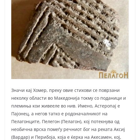
Значи кај Хомер, преку овие стихови се поврзани
неколку области во Македонија токму со поданици и
племиња кои живееле во нив. Имено, Астеропај е
Пајонец, а негов татко е родоначалникот на
Пелагонците, Пелегон (Пелагон), кој потекнува од
необична врска помеѓу речниот бог на реката Аксиј
(Вардар) и Перибоја, која е ќерка на Акесамен, кој,