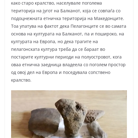
како старо кралство, населувале поголема
територија на југот на Балканот, која се совпаѓа со
подоцнежната етничка територија на Македонците.
Тоа упатува на фактот дека Пелагонците се во самата
основа на културата на Балканот, па и пошироко, на
културата на Европа, но дека трагите на
пелагонската култура треба да се бараат во
постарите културни периоди на полуостровот, кога
оваа етничка заедница владеела со поголем простор
од овој дел на Европа и поседувала сопствено
кралство.