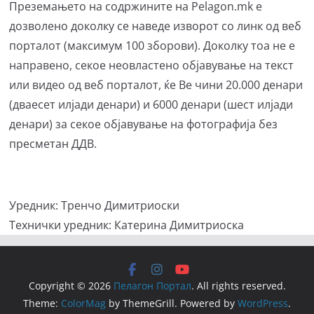
Преземањето на содржините на Pelagon.mk е
дозволено доколку се наведе изворот со линк од веб
порталот (максимум 100 зборови). Доколку тоа не е
направено, секое неовластено објавување на текст
или видео од веб порталот, ќе Ве чини 20.000 денари
(дваесет илјади денари) и 6000 денари (шест илјади
денари) за секое објавување на фотографија без
пресметан ДДВ.
Уредник: Тренчо Димитриоски
Технички уредник: Катерина Димитриоска
Copyright © 2026
Пелагон Портал
. All rights reserved.
Theme:
ColorMag
by ThemeGrill. Powered by
WordPress
.