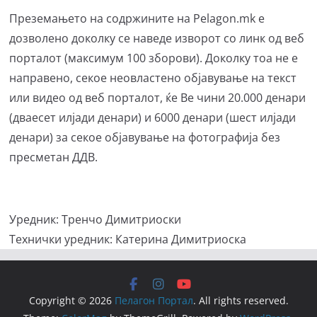
Преземањето на содржините на Pelagon.mk е
дозволено доколку се наведе изворот со линк од веб
порталот (максимум 100 зборови). Доколку тоа не е
направено, секое неовластено објавување на текст
или видео од веб порталот, ќе Ве чини 20.000 денари
(дваесет илјади денари) и 6000 денари (шест илјади
денари) за секое објавување на фотографија без
пресметан ДДВ.
Уредник: Тренчо Димитриоски
Технички уредник: Катерина Димитриоска
Copyright © 2026
Пелагон Портал
. All rights reserved.