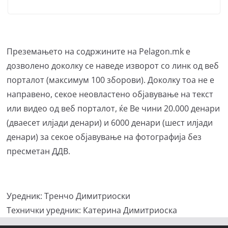
Преземањето на содржините на Pelagon.mk е
дозволено доколку се наведе изворот со линк од веб
порталот (максимум 100 зборови). Доколку тоа не е
направено, секое неовластено објавување на текст
или видео од веб порталот, ќе Ве чини 20.000 денари
(дваесет илјади денари) и 6000 денари (шест илјади
денари) за секое објавување на фотографија без
пресметан ДДВ.
Уредник: Тренчо Димитриоски
Технички уредник: Катерина Димитриоска