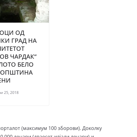
ТОЦИ ОД
КИ ГРАД НА
ЛИТЕТОТ
ОВ ЧАРДАК“
ЕЛОТО БЕЛО
, ОПШТИНА
ЕНИ
и 25, 2018
порталот (максимум 100 зборови). Доколку
0.000 денари (дваесет илјади денари) и