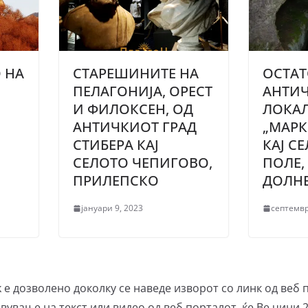
 НА
СТАРЕШИНИТЕ НА
ОСТА
ПЕЛАГОНИЈА, ОРЕСТ
АНТИЧ
И ФИЛОКСЕН, ОД
ЛОКА
АНТИЧКИОТ ГРАД
„МАРК
СТИБЕРА КАЈ
КАЈ С
СЕЛОТО ЧЕПИГОВО,
ПОЛЕ
ПРИЛЕПСКО
ДОЛН
јануари 9, 2023
септемвр
е дозволено доколку се наведе изворот со линк од веб 
вување на текст или видео од веб порталот, ќе Ве чини 2