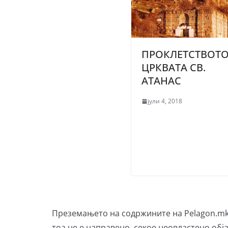
ПРОКЛЕТСТВОТО
ЦРКВАТА СВ.
АТАНАС
јули 4, 2018
Преземањето на содржините на Pelagon.mk 
тоа не е направено, секое неовластено обја